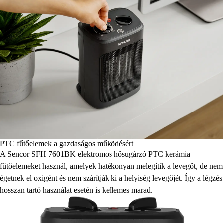
PTC fűtőelemek a gazdaságos működésért
A Sencor SFH 7601BK elektromos hősugárzó PTC kerámia
fűtőelemeket használ, amelyek hatékonyan melegítik a levegőt, de nem
égetnek el oxigént és nem szárítják ki a helyiség levegőjét. Így a légzés
hosszan tartó használat esetén is kellemes marad.