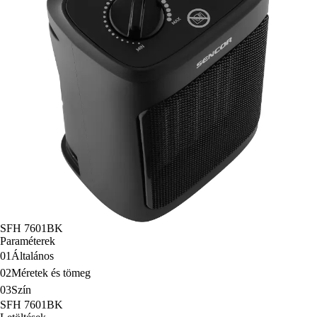
SFH 7601BK
Paraméterek
01
Általános
02
Méretek és tömeg
03
Szín
SFH 7601BK