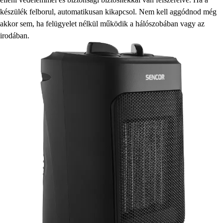
készülék felborul, automatikusan kikapcsol. Nem kell aggódnod még
akkor sem, ha felügyelet nélkül működik a hálószobában vagy az
irodában.