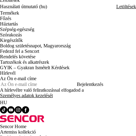
Letöltések
Használati útmutató (hu)
Letöltések
Termékek
Főzés
Háztartás
Szépség-egészség
Szórakozás
Kiegészítők
Boldog születésnapot, Magyarország
Fedezd fel a Sencort
Rendelés követése
Tartozékok és alkatrészek
GYIK – Gyakran Ismételt Kérdések
Hírlevél
Az Ön e-mail címe
Bejelentkezés
A hírlevélre való feliratkozással elfogadod a
Személyes adatok kezelését
HU
Sencor Home
Artemiss kollekció