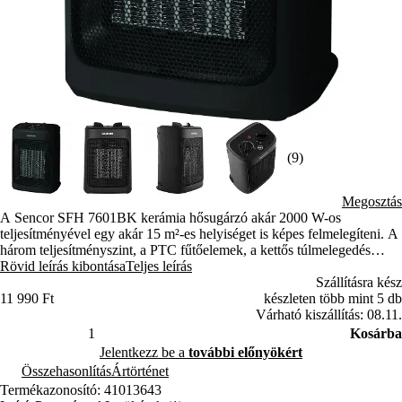
(9)
Megosztás
A Sencor SFH 7601BK kerámia hősugárzó akár 2000 W-os
teljesítményével egy akár 15 m²-es helyiséget is képes felmelegíteni. A
három teljesítményszint, a PTC fűtőelemek, a kettős túlmelegedés
elleni védelem és a felborulás esetén történő automatikus kikapcsolás
Rövid leírás kibontása
Teljes leírás
gondoskodik a biztonságos és gazdaságos működésről.
Szállításra kész
11 990 Ft
készleten több mint 5 db
Várható kiszállítás: 08.11.
Kosárba
Jelentkezz be a
további előnyökért
Összehasonlítás
Ártörténet
Termékazonosító: 41013643