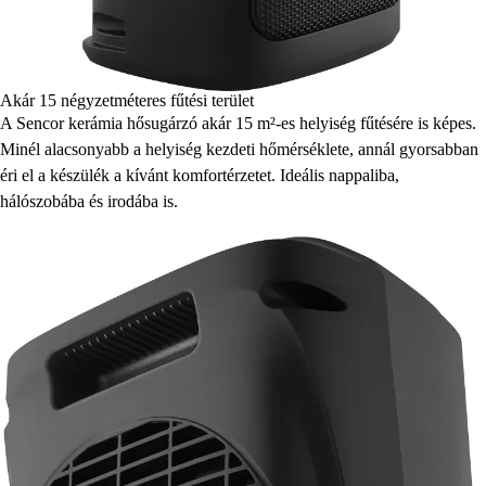
Akár 15 négyzetméteres fűtési terület
A Sencor kerámia hősugárzó akár 15 m²-es helyiség fűtésére is képes.
Minél alacsonyabb a helyiség kezdeti hőmérséklete, annál gyorsabban
éri el a készülék a kívánt komfortérzetet. Ideális nappaliba,
hálószobába és irodába is.