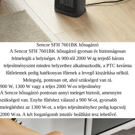
Sencor SFH 7601BK hősugárzó
A Sencor SFH 7601BK hősugárzó gyorsan és biztonságosan
felmelegíti a helyiséget. A 900-tól 2000 W-ig terjedő három
teljesítményszint minden helyzethez alkalmazkodik, a PTC kerámia
fűtőelemek pedig hatékonyan fűtenek a levegő kiszárítása nélkül.
Melegség, pontosan ott, ahol szükséged van rá.
900 W, 1300 W vagy a teljes 2000 W-os teljesítmény
A Sencor hősugárzó pontosan annyi meleget biztosít, amennyire
szükséged van. Enyhe fűtéshez válaszd a 900 W-ot, gyorsabb
melegítéshez az 1300 W-ot, a teljes teljesítményhez pedig kapcsolj
2000 W-ra. A két forgatógomb intuitív beállítást tesz lehetővé.