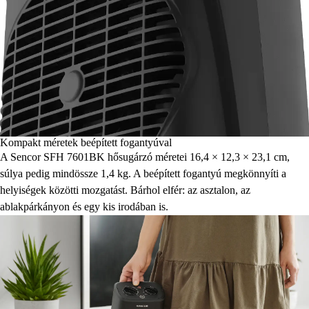
Kompakt méretek beépített fogantyúval
A Sencor SFH 7601BK hősugárzó méretei 16,4 × 12,3 × 23,1 cm,
súlya pedig mindössze 1,4 kg. A beépített fogantyú megkönnyíti a
helyiségek közötti mozgatást. Bárhol elfér: az asztalon, az
ablakpárkányon és egy kis irodában is.