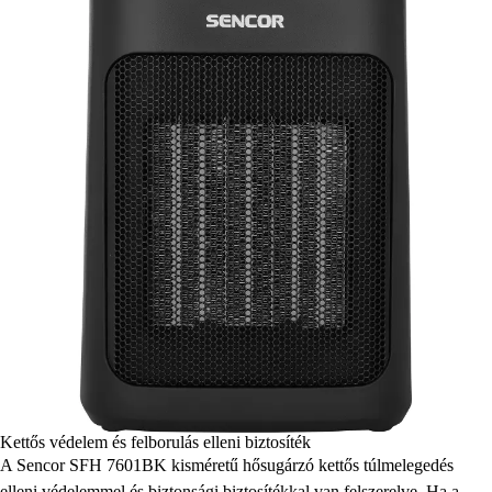
Kettős védelem és felborulás elleni biztosíték
A Sencor SFH 7601BK kisméretű hősugárzó kettős túlmelegedés
elleni védelemmel és biztonsági biztosítékkal van felszerelve. Ha a