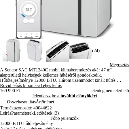
(24)
Megosztás
A Sencor SAC MT1240C mobil klímaberendezés akár 47 m²
alapterületű helyiségek kellemes hűtéséről gondoskodik.
Hűtőteljesítménye 12000 BTU. Három üzemmódot kínál: hűtés,
párátlanítás és szellőztetés.
Rövid leírás kibontása
Teljes leírás
169 990 Ft
Jelenleg nem elérhető
Jelentkezz be a
további előnyökért
Összehasonlítás
Ártörténet
Termékazonosító: 40044622
Leírás
Paraméterek
Letöltések (3)
Főbb jellemzők
12000 BTU hűtőteljesítmény
Akár 47 m²-es helyiség lehűtésére