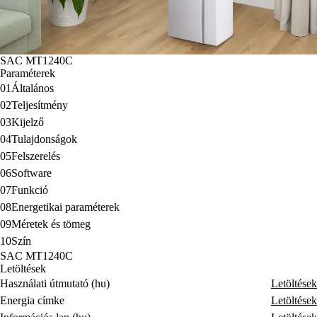
SAC MT1240C
Paraméterek
01
Általános
02
Teljesítmény
03
Kijelző
04
Tulajdonságok
05
Felszerelés
06
Software
07
Funkció
08
Energetikai paraméterek
09
Méretek és tömeg
10
Szín
SAC MT1240C
Letöltések
Használati útmutató (hu)
Letöltések
Energia címke
Letöltések