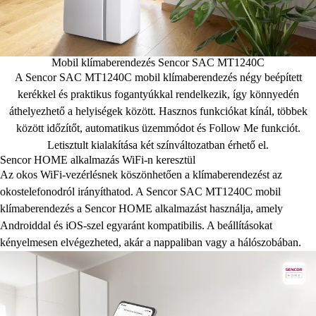
Mobil klímaberendezés Sencor SAC MT1240C
A Sencor SAC MT1240C mobil klímaberendezés négy beépített
kerékkel és praktikus fogantyúkkal rendelkezik, így könnyedén
áthelyezhető a helyiségek között. Hasznos funkciókat kínál, többek
között időzítőt, automatikus üzemmódot és Follow Me funkciót.
Letisztult kialakítása két színváltozatban érhető el.
Sencor HOME alkalmazás WiFi-n keresztül
Az okos WiFi-vezérlésnek köszönhetően a klímaberendezést az
okostelefonodról irányíthatod. A Sencor SAC MT1240C mobil
klímaberendezés a Sencor HOME alkalmazást használja, amely
Androiddal és iOS-szel egyaránt kompatibilis. A beállításokat
kényelmesen elvégezheted, akár a nappaliban vagy a hálószobában.