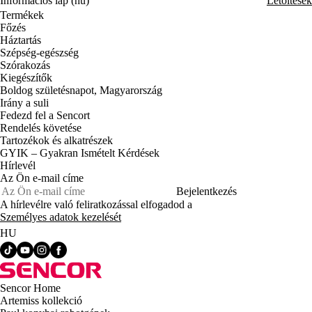
Információs lap (hu)
Letöltések
Termékek
Főzés
Háztartás
Szépség-egészség
Szórakozás
Kiegészítők
Boldog születésnapot, Magyarország
Irány a suli
Fedezd fel a Sencort
Rendelés követése
Tartozékok és alkatrészek
GYIK – Gyakran Ismételt Kérdések
Hírlevél
Az Ön e-mail címe
Bejelentkezés
A hírlevélre való feliratkozással elfogadod a
Személyes adatok kezelését
HU
Sencor Home
Artemiss kollekció