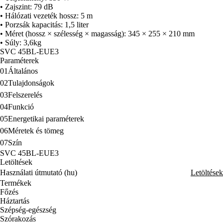
• Zajszint: 79 dB
• Hálózati vezeték hossz: 5 m
• Porzsák kapacitás: 1,5 liter
• Méret (hossz × szélesség × magasság): 345 × 255 × 210 mm
• Súly: 3,6kg
SVC 45BL-EUE3
Paraméterek
01
Általános
02
Tulajdonságok
03
Felszerelés
04
Funkció
05
Energetikai paraméterek
06
Méretek és tömeg
07
Szín
SVC 45BL-EUE3
Letöltések
Használati útmutató (hu)
Letöltések
Termékek
Főzés
Háztartás
Szépség-egészség
Szórakozás