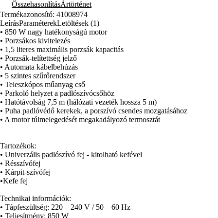
Összehasonlítás
Ártörténet
Termékazonosító: 41008974
Leírás
Paraméterek
Letöltések (1)
• 850 W nagy hatékonyságú motor
• Porzsákos kivitelezés
• 1,5 literes maximális porzsák kapacitás
• Porzsák-telítettség jelző
• Automata kábelbehúzás
• 5 szintes szűrőrendszer
• Teleszkópos műanyag cső
• Parkoló helyzet a padlószívócsőhöz
• Hatótávolság 7,5 m (hálózati vezeték hossza 5 m)
• Puha padlóvédő kerekek, a porszívó csendes mozgatásához
• A motor túlmelegedését megakadályozó termosztát
Tartozékok:
• Univerzális padlószívó fej - kitolható kefével
• Résszívófej
• Kárpit-szívófej
•Kefe fej
Technikai információk:
• Tápfeszültség: 220 – 240 V / 50 – 60 Hz
• Teljesítmény: 850 W