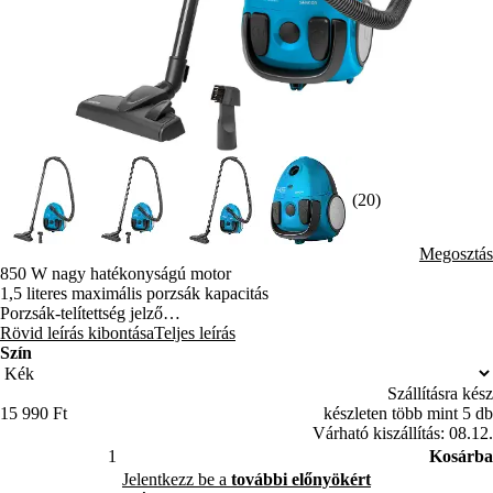
(20)
Megosztás
850 W nagy hatékonyságú motor
1,5 literes maximális porzsák kapacitás
Porzsák-telítettség jelző
Automata kábelbehúzás
Rövid leírás kibontása
Teljes leírás
Teleszkópos műanyag cső
Szín
Parkoló helyzet a padlószívócsőhöz
Hatótávolság 7,5 m (hálózati vezeték hossza 5 m)
Szállításra kész
5 szintes szűrőrendszer
15 990 Ft
készleten több mint 5 db
Puha padlóvédő kerekek, a porszívó csendes mozgatásához
Várható kiszállítás: 08.12.
A motor túlmelegedését megakadályozó termosztát
Kosárba
Jelentkezz be a
további előnyökért