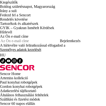
Kiegészítők
Boldog születésnapot, Magyarország
Irány a suli
Fedezd fel a Sencort
Rendelés követése
Tartozékok és alkatrészek
GYIK – Gyakran Ismételt Kérdések
Hírlevél
Az Ön e-mail címe
Bejelentkezés
A hírlevélre való feliratkozással elfogadod a
Személyes adatok kezelését
HU
Sencor Home
Artemiss kollekció
Paul konyhai robotgépek
Gordon konyhai robotgépek
Adatkezelési tájékoztató
Általános felhasználási feltételek
Szállítási és fizetési módok
Sencor 60 napos elállás