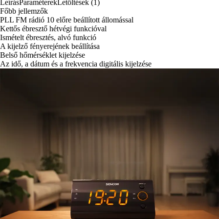
Leírás
Paraméterek
Letöltések (1)
Főbb jellemzők
PLL FM rádió 10 előre beállított állomással
Kettős ébresztő hétvégi funkcióval
Ismételt ébresztés, alvó funkció
A kijelző fényerejének beállítása
Belső hőmérséklet kijelzése
Az idő, a dátum és a frekvencia digitális kijelzése