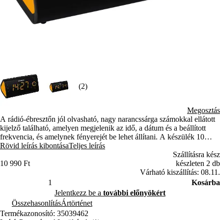
(2)
Megosztás
A rádió-ébresztőn jól olvasható, nagy narancssárga számokkal ellátott
kijelző található, amelyen megjelenik az idő, a dátum és a beállított
frekvencia, és amelynek fényerejét be lehet állítani. A készülék 10
előre beállított csatornával rendelkező digitális PLL FM-tunerrel van
Rövid leírás kibontása
Teljes leírás
felszerelve. A kényelmet a hétvégi funkcióval ellátott kettős ébresztő,
Szállításra kész
az ismételt ébresztés lehetősége és a Sleep funkció biztosítja.
10 990 Ft
készleten 2 db
Várható kiszállítás: 08.11.
Kosárba
Jelentkezz be a
további előnyökért
Összehasonlítás
Ártörténet
Termékazonosító: 35039462