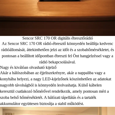
Sencor SRC 170 OR digitális ébresztőrádió
Az Sencor SRC 170 OR rádió-ébresztő könnyedén beállítja kedvenc
rádióállomását, áttekinthetően jelzi az időt és a szobahőmérsékletet, és
pontosan a beállított időpontban ébreszti fel Önt hangjelzéssel vagy a
rádió bekapcsolásával.
Nagy és kiválóan olvasható kijelző
Akár a hálószobában az éjjeliszekrényre, akár a nappaliba vagy a
konyhába helyezi, a nagy LED-kijelzőnek köszönhetően az adatokat
nagyobb távolságból is könnyedén leolvashatja. Külső kábelen
keresztül csatlakozó hőmérővel rendelkezik, amely pontosan méri a
szoba belső hőmérsékletét. A hálózati tápellátás és a tartalék
akkumulátor együttesen biztosítja a stabil működést.