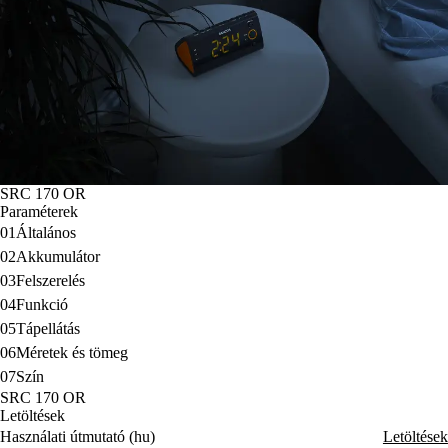
SRC 170 OR
Paraméterek
01
Általános
02
Akkumulátor
03
Felszerelés
04
Funkció
05
Tápellátás
06
Méretek és tömeg
07
Szín
SRC 170 OR
Letöltések
Használati útmutató (hu)
Letöltések