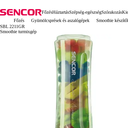
Főzés
Háztartás
Szépség-egészség
Szórakozás
Kie
Főzés
Gyümölcsprések és aszalógépek
Smoothie készítő
SBL 2211GR
Smoothie turmixgép