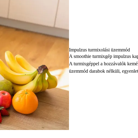
Impulzus turmixolási üzemmód
A smoothie turmixgép impulzus kap
A turmixgéppel a hozzávalók kemény
üzemmód darabok nélküli, egyenlet