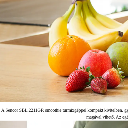
A Sencor SBL 2211GR smoothie turmixgéppel kompakt kivitelben, gyorsan
magával vihető. Az egé