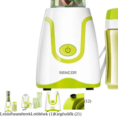
(12)
Leírás
Paraméterek
Letöltések (1)
Kiegészítők (21)