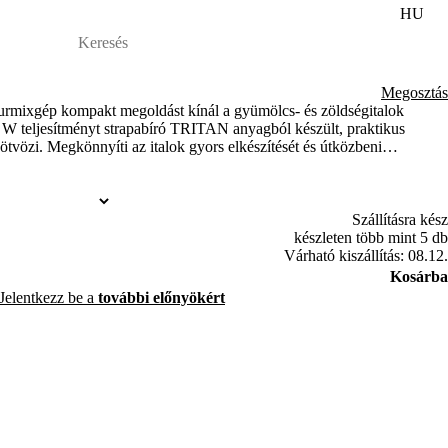
HU
Megosztás
mixgép kompakt megoldást kínál a gyümölcs- és zöldségitalok
 W teljesítményt strapabíró TRITAN anyagból készült, praktikus
ötvözi. Megkönnyíti az italok gyors elkészítését és útközbeni
Szállításra kész
készleten több mint 5 db
Várható kiszállítás: 08.12.
Kosárba
Jelentkezz be a
további előnyökért