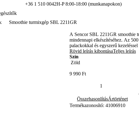
+36 1 510 0042
H-P 8:00-18:00 (munkanapokon)
gészítők
k
Smoothie turmixgép SBL 2211GR
A Sencor SBL 2211GR smoothie tur
mindennapi elkészítéséhez. Az 500
palackokkal és egyszerű kezeléssel 
fogyasztását.
Rövid leírás kibontása
Teljes leírás
Szín
9 990 Ft
Összehasonlítás
Ártörténet
Termékazonosító: 41006910