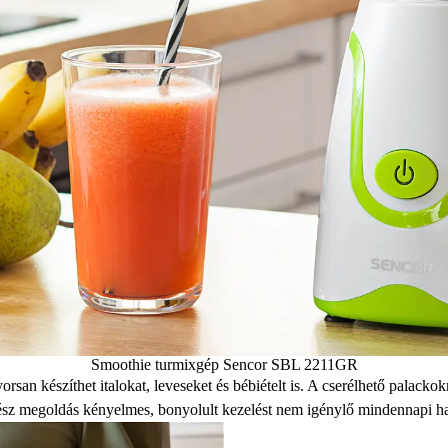
Smoothie turmixgép Sencor SBL 2211GR
 készíthet italokat, leveseket és bébiételt is. A cserélhető palackok
sz megoldás kényelmes, bonyolult kezelést nem igénylő mindennapi has