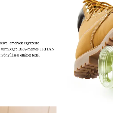
relve, amelyek egyszerre
thie turmixgép BPA-mentes TRITAN
vónyílással ellátott fedél