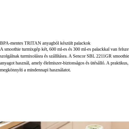
BPA-mentes TRITAN anyagból készült palackok
A smoothie turmixgép két, 600 ml-es és 300 ml-es palackkal van felsze
szolgálnak turmixolásra és szállításra. A Sencor SBL 2211GR smoo
anyagot használ, amely élelmiszer-biztonságos és ütésálló. A praktikus, i
megkönnyíti a mindennapi használatot.