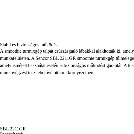
Stabil és biztonságos működés
A smoothie turmixgép talpát csúszásgátló lábakkal alakították ki, amelye
munkafelületen. A Sencor SBL 2211GR smoothie turmixgép túlmeleged
amely ismételt használat esetén is biztonságos működést garantál. A kia
munkavégzést tesz lehetővé otthoni környezetben.
SBL 2211GR