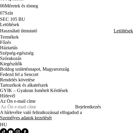
06
Méretek és tömeg
07
Szín
SEC 105 BU
Letöltések
Használati útmutató
Letöltések
Termékek
Főzés
Háztartás
Szépség-egészség
Szórakozás
Kiegészítők
Boldog születésnapot, Magyarország
Fedezd fel a Sencort
Rendelés követése
Tartozékok és alkatrészek
GYIK – Gyakran Ismételt Kérdések
Hírlevél
Az Ön e-mail címe
Bejelentkezés
A hírlevélre való feliratkozással elfogadod a
Személyes adatok kezelését
HU