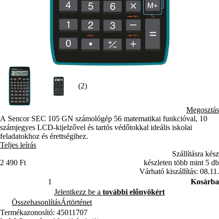
(2)
Megosztás
A Sencor SEC 105 GN számológép 56 matematikai funkcióval, 10
számjegyes LCD-kijelzővel és tartós védőtokkal ideális iskolai
feladatokhoz és érettségihez.
Teljes leírás
Szállításra kész
2 490 Ft
készleten több mint 5 db
Várható kiszállítás: 08.11.
Kosárba
Jelentkezz be a
további előnyökért
Összehasonlítás
Ártörténet
Termékazonosító: 45011707