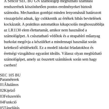
A
Sencor SEC BU GN
számológép megbízható számítási
rendszerének köszönhetően pontos eredményeket biztosít
számodra.
Mechanikus gombjai
minden lenyomásnál határozott
visszajelzést adnak, így csökkentik az értékek hibás bevitelének
kockázatát. A praktikus
automatikus kikapcsolás
meghosszabbítja
az
LR1130 elem
élettartamát, amikor nem használod a
számológépet. A csúsztatható védőtok és a strapabíró műanyag
burkolat megóvja a készüléket a mindennapi használat során
keletkező sérülésektől. Ez a modell iskolai feladatokhoz és
érettségi vizsgákhoz egyaránt ideális. Válassz olyan megbízható
számológépet, amely az összetett számítások során sem hagy
cserben!
SEC 105 BU
Paraméterek
01
Általános
02
Kijelző
03
Felszerelés
04
Funkció
05
Tápellátás