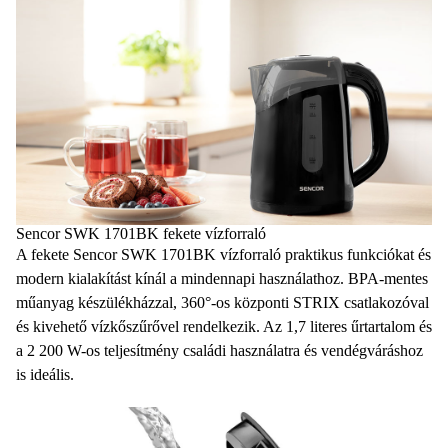
Sencor SWK 1701BK fekete vízforraló
A fekete Sencor SWK 1701BK vízforraló praktikus funkciókat és
modern kialakítást
kínál a mindennapi használathoz.
BPA-mentes
műanyag
készülékházzal, 360°-os
központi STRIX
csatlakozóval
és kivehető vízkőszűrővel rendelkezik. Az
1,7 literes
űrtartalom és
a
2 200 W-os teljesítmény
családi használatra és vendégváráshoz
is ideális.