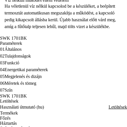
Víz nélküli működés elleni védelem
Ha véletlenül víz nélkül kapcsolod be a készüléket, a beépített
termosztát automatikusan megszakítja a működést, a kapcsoló
pedig kikapcsolt állásba kerül. Újabb használat előtt várd meg,
amíg a fűtőtalp teljesen lehűl, majd tölts vizet a készülékbe.
SWK 1701BK
Paraméterek
01
Általános
02
Tulajdonságok
03
Funkció
04
Energetikai paraméterek
05
Megjelenés és dizájn
06
Méretek és tömeg
07
Szín
SWK 1701BK
Letöltések
Használati útmutató (hu)
Letöltések
Termékek
Főzés
Háztartás