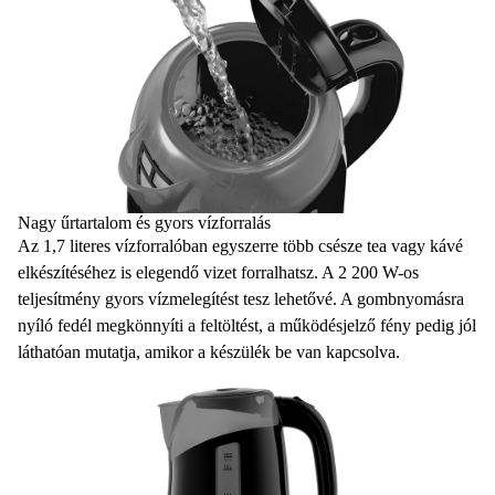
Nagy űrtartalom és gyors vízforralás
Az
1,7 literes vízforralóban
egyszerre több csésze tea vagy kávé
elkészítéséhez is elegendő vizet forralhatsz. A
2 200 W-os
teljesítmény
gyors vízmelegítést tesz lehetővé. A gombnyomásra
nyíló fedél megkönnyíti a feltöltést, a működésjelző fény pedig jól
láthatóan mutatja, amikor a készülék be van kapcsolva.