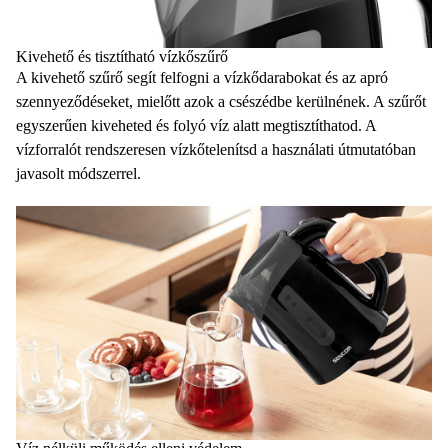
Kivehető és tisztítható vízkőszűrő
A
kivehető szűrő
segít felfogni a vízkődarabokat és az apró
szennyeződéseket, mielőtt azok a csészédbe kerülnének. A szűrőt
egyszerűen kiveheted és folyó víz alatt megtisztíthatod. A
vízforralót rendszeresen vízkőtelenítsd a használati útmutatóban
javasolt módszerrel.