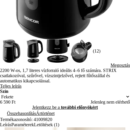
(12)
Megosztás
2200 W-os, 1,7 literes vízforraló ideális 4–6 fő számára. STRIX
csatlakozóval, szűrővel, vízszintjelzővel, rejtett fűtőszállal és
automatikus kikapcsolással.
Teljes leírás
Szín
6 590 Ft
Jelenleg nem elérhető
Jelentkezz be a
további előnyökért
Összehasonlítás
Ártörténet
Termékazonosító: 41009820
Leírás
Paraméterek
Letöltések (1)