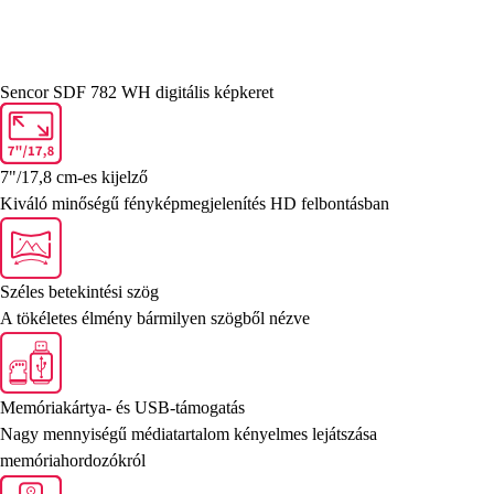
Sencor SDF 782 WH digitális képkeret
7"/17,8 cm-es kijelző
Kiváló minőségű fényképmegjelenítés HD felbontásban
Széles betekintési szög
A tökéletes élmény bármilyen szögből nézve
Memóriakártya- és USB-támogatás
Nagy mennyiségű médiatartalom kényelmes lejátszása
memóriahordozókról