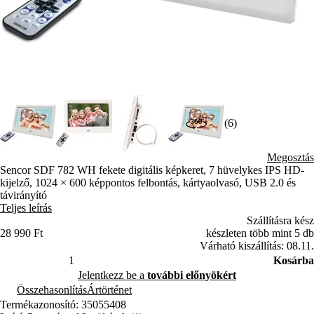
(6)
Megosztás
Sencor SDF 782 WH fekete digitális képkeret, 7 hüvelykes IPS HD-
kijelző, 1024 × 600 képpontos felbontás, kártyaolvasó, USB 2.0 és
távirányító
Teljes leírás
Szállításra kész
28 990 Ft
készleten több mint 5 db
Várható kiszállítás: 08.11.
Kosárba
Jelentkezz be a
további előnyökért
Összehasonlítás
Ártörténet
Termékazonosító: 35055408