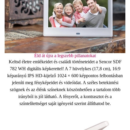
Éld át újra a legszebb pillanatokat
Keltsd életre emlékeidet és családi történeteidet a
Sencor SDF
782 WH digitális képkerettel
! A 7 hüvelykes (17,8 cm), 16:9
képarányú
IPS HD-kijelző 1024 × 600 képpontos
felbontásban
jeleníti meg fényképeidet és videóidat. A széles betekintési
szögnek és az élénk színeknek köszönhetően a tartalom több
irányból is jól látható. A fényerőt, a kontrasztot és a
színtelítettséget saját igényeid szerint állíthatod be.