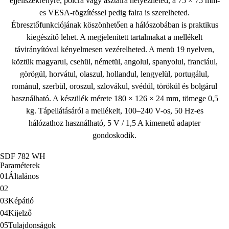
éjjeliszekrényre, polcra vagy asztalra helyezheted, a
75 × 75 mm-
es VESA-rögzítéssel
pedig falra is szerelheted.
Ébresztőfunkciójának köszönhetően a hálószobában is praktikus
kiegészítő lehet. A megjelenített tartalmakat a mellékelt
távirányítóval kényelmesen vezérelheted. A menü 19 nyelven,
köztük magyarul, csehül, németül, angolul, spanyolul, franciául,
görögül, horvátul, olaszul, hollandul, lengyelül, portugálul,
románul, szerbül, oroszul, szlovákul, svédül, törökül és bolgárul
használható. A készülék mérete 180 × 126 × 24 mm, tömege 0,5
kg. Tápellátásáról a mellékelt, 100–240 V-os, 50 Hz-es
hálózathoz használható, 5 V / 1,5 A kimenetű adapter
gondoskodik.
SDF 782 WH
Paraméterek
01
Általános
02
03
Képátló
04
Kijelző
05
Tulajdonságok