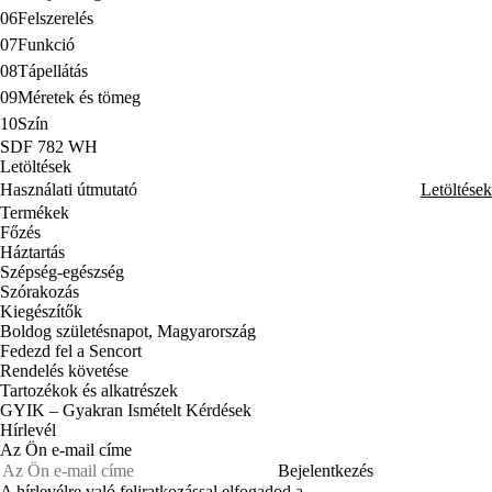
06
Felszerelés
07
Funkció
08
Tápellátás
09
Méretek és tömeg
10
Szín
SDF 782 WH
Letöltések
Használati útmutató
Letöltések
Termékek
Főzés
Háztartás
Szépség-egészség
Szórakozás
Kiegészítők
Boldog születésnapot, Magyarország
Fedezd fel a Sencort
Rendelés követése
Tartozékok és alkatrészek
GYIK – Gyakran Ismételt Kérdések
Hírlevél
Az Ön e-mail címe
Bejelentkezés
A hírlevélre való feliratkozással elfogadod a