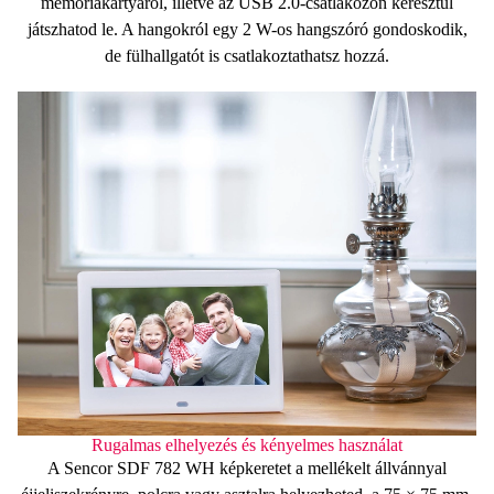
memóriakártyáról, illetve az USB 2.0-csatlakozón
keresztül
játszhatod le. A hangokról egy 2 W-os hangszóró gondoskodik,
de fülhallgatót is csatlakoztathatsz hozzá.
Rugalmas elhelyezés és kényelmes használat
A
Sencor SDF 782 WH képkeretet
a mellékelt állvánnyal