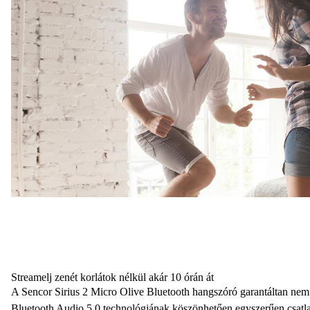
Streamelj zenét korlátok nélkül akár 10 órán át
A
Sencor Sirius 2 Micro Olive Bluetooth hangszóró
garantáltan nem
Bluetooth Audio 5.0 technológiának
köszönhetően egyszerűen csatla