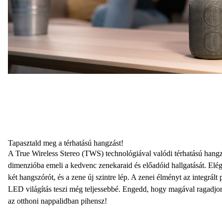
Tapasztald meg a térhatású hangzást!
A
True Wireless Stereo (TWS) technológiával
valódi térhatású hangzá
dimenzióba emeli a kedvenc zenekaraid és előadóid hallgatását. Elé
két hangszórót
, és a zene új szintre lép. A zenei élményt az integrált 
LED világítás
teszi még teljessebbé. Engedd, hogy magával ragadjon 
az otthoni nappalidban pihensz!