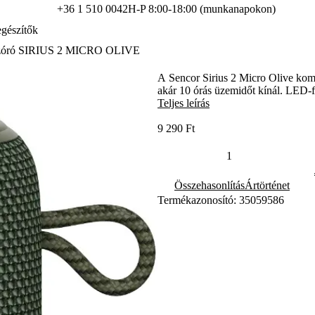
+36 1 510 0042
H-P 8:00-18:00 (munkanapokon)
gészítők
szóró SIRIUS 2 MICRO OLIVE
A Sencor Sirius 2 Micro Olive komp
akár 10 órás üzemidőt kínál. LED-
Teljes leírás
9 290 Ft
Összehasonlítás
Ártörténet
Termékazonosító: 35059586