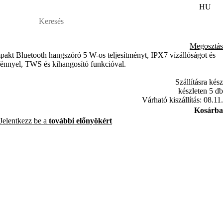
HU
Megosztás
akt Bluetooth hangszóró 5 W-os teljesítményt, IPX7 vízállóságot és
fénnyel, TWS és kihangosító funkcióval.
Szállításra kész
készleten 5 db
Várható kiszállítás: 08.11.
Kosárba
Jelentkezz be a
további előnyökért