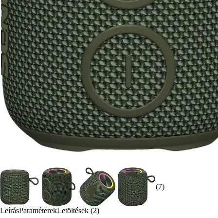
(7)
Leírás
Paraméterek
Letöltések (2)