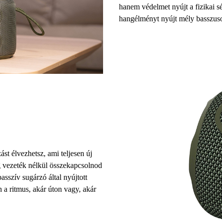
hanem védelmet nyújt a fizikai s
hangélményt nyújt mély basszuso
st élvezhetsz, ami teljesen új
g
vezeték nélkül összekapcsolnod
passzív sugárzó által nyújtott
a ritmus, akár úton vagy, akár