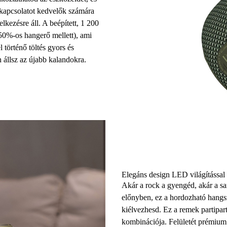
kapcsolatot kedvelők számára
elkezésre áll. A
beépített, 1 200
50%-os hangerő mellett), ami
 történő töltés gyors és
n állsz az újabb kalandokra.
Elegáns design LED világítással
Akár a rock a gyengéd, akár a sa
előnyben, ez a hordozható hangs
kiélvezhesd. Ez a remek partipart
kombinációja. Felületét
prémium 