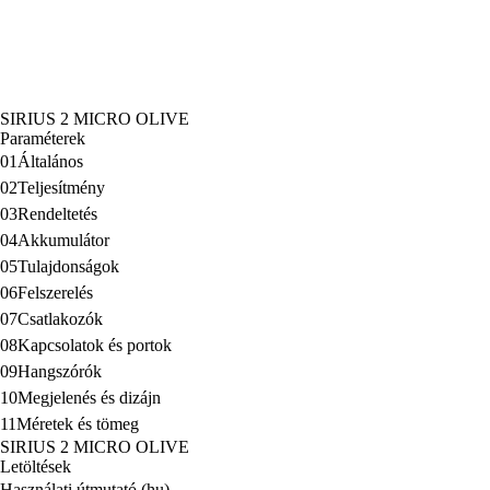
SIRIUS 2 MICRO OLIVE
Paraméterek
01
Általános
02
Teljesítmény
03
Rendeltetés
04
Akkumulátor
05
Tulajdonságok
06
Felszerelés
07
Csatlakozók
08
Kapcsolatok és portok
09
Hangszórók
10
Megjelenés és dizájn
11
Méretek és tömeg
SIRIUS 2 MICRO OLIVE
Letöltések
Használati útmutató (hu)