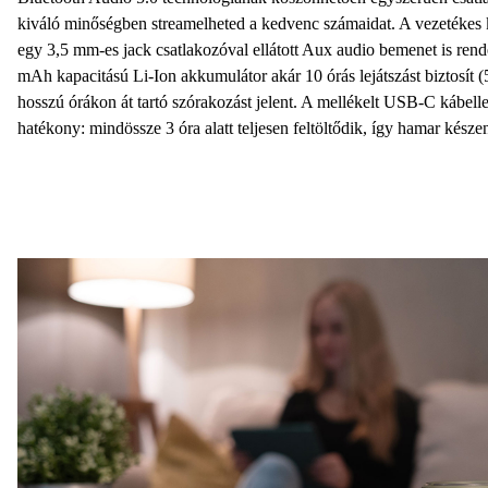
kiváló minőségben streamelheted a kedvenc számaidat. A
vezetékes 
egy 3,5 mm-es jack csatlakozóval
ellátott Aux audio bemenet is rend
mAh kapacitású Li-Ion akkumulátor
akár 10 órás lejátszást biztosít
(
hosszú órákon át tartó szórakozást jelent. A mellékelt USB-C kábellel
hatékony: mindössze 3 óra alatt teljesen feltöltődik, így hamar késze