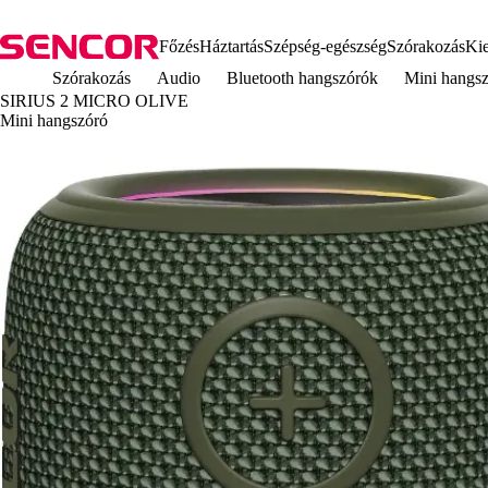
Főzés
Háztartás
Szépség-egészség
Szórakozás
Kie
Szórakozás
Audio
Bluetooth hangszórók
Mini hang
SIRIUS 2 MICRO OLIVE
Mini hangszóró