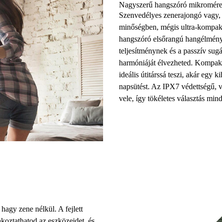
Nagyszerű hangszóró mikroméret
Szenvedélyes zenerajongó vagy, 
minőségben, mégis ultra-kompa
hangszóró
elsőrangú hangélményt
teljesítménynek és a passzív su
harmóniáját élvezheted. Kompak
ideális útitárssá
teszi, akár egy ki
napsütést. Az
IPX7 védettségű, v
vele, így tökéletes választás mi
 hagy zene nélkül. A
fejlett
koztathatod az eszközeidet, és