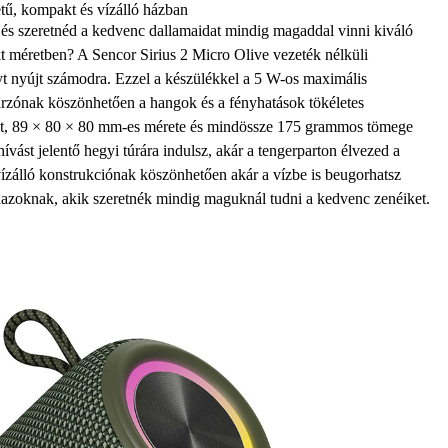
ű, kompakt és vízálló házban
és szeretnéd a kedvenc dallamaidat mindig magaddal vinni kiváló
kt méretben? A
Sencor Sirius 2 Micro Olive vezeték nélküli
 nyújt számodra. Ezzel a készülékkel a
5 W-os maximális
gárzónak köszönhetően
a hangok és a fényhatások tökéletes
t, 89 × 80 × 80 mm-es mérete és mindössze 175 grammos tömege
hívást jelentő hegyi túrára indulsz, akár a tengerparton élvezed a
ízálló konstrukciónak
köszönhetően akár a vízbe is beugorhatsz
ndazoknak, akik szeretnék mindig maguknál tudni a kedvenc zenéiket.