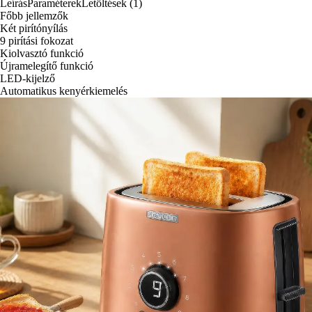
Leírás
Paraméterek
Letöltések (1)
Főbb jellemzők
Két pirítónyílás
9 pirítási fokozat
Kiolvasztó funkció
Újramelegítő funkció
LED-kijelző
Automatikus kenyérkiemelés