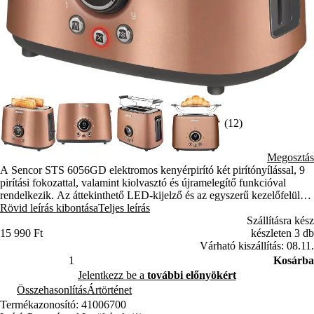
(12)
Megosztás
A Sencor STS 6056GD elektromos kenyérpirító két pirítónyílással, 9
pirítási fokozattal, valamint kiolvasztó és újramelegítő funkcióval
rendelkezik. Az áttekinthető LED-kijelző és az egyszerű kezelőfelület
kényelmes használatot biztosít, a pirítás végén pedig a készülék
Rövid leírás kibontása
Teljes leírás
automatikusan kiemeli a kész pirítóst.
Szállításra kész
15 990 Ft
készleten 3 db
Várható kiszállítás: 08.11.
Kosárba
Jelentkezz be a
további előnyökért
Összehasonlítás
Ártörténet
Termékazonosító: 41006700