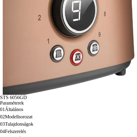
STS 6056GD
Paraméterek
01
Általános
02
Modellsorozat
03
Tulajdonságok
04
Felszerelés