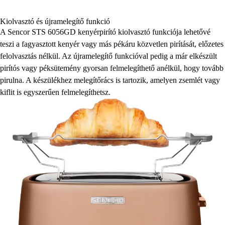
Kiolvasztó és újramelegítő funkció
A Sencor STS 6056GD kenyérpirító kiolvasztó funkciója lehetővé
teszi a fagyasztott kenyér vagy más pékáru közvetlen pirítását, előzetes
felolvasztás nélkül. Az újramelegítő funkcióval pedig a már elkészült
pirítós vagy péksütemény gyorsan felmelegíthető anélkül, hogy tovább
pirulna. A készülékhez melegítőrács is tartozik, amelyen zsemlét vagy
kiflit is egyszerűen felmelegíthetsz.