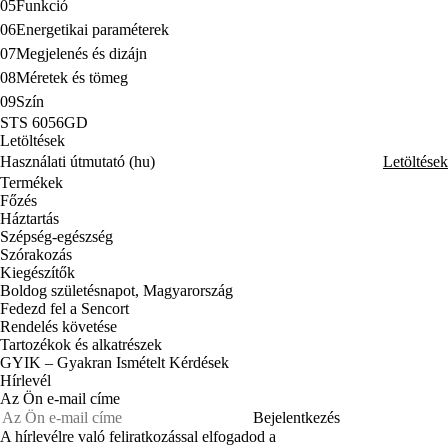
05
Funkció
06
Energetikai paraméterek
07
Megjelenés és dizájn
08
Méretek és tömeg
09
Szín
STS 6056GD
Letöltések
Használati útmutató (hu)
Letöltések
Termékek
Főzés
Háztartás
Szépség-egészség
Szórakozás
Kiegészítők
Boldog születésnapot, Magyarország
Fedezd fel a Sencort
Rendelés követése
Tartozékok és alkatrészek
GYIK – Gyakran Ismételt Kérdések
Hírlevél
Az Ön e-mail címe
Bejelentkezés
A hírlevélre való feliratkozással elfogadod a