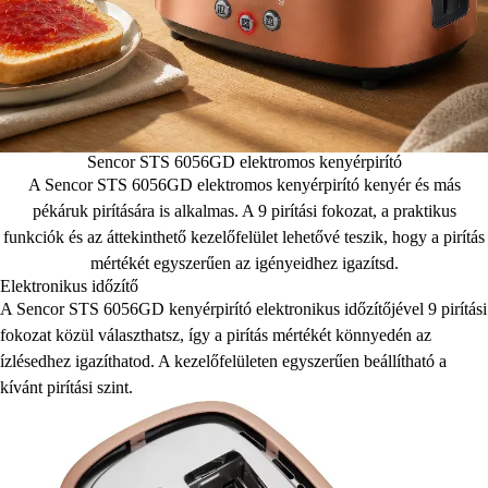
Sencor STS 6056GD elektromos kenyérpirító
A Sencor STS 6056GD elektromos kenyérpirító kenyér és más
pékáruk pirítására is alkalmas. A 9 pirítási fokozat, a praktikus
funkciók és az áttekinthető kezelőfelület lehetővé teszik, hogy a pirítás
mértékét egyszerűen az igényeidhez igazítsd.
Elektronikus időzítő
A Sencor STS 6056GD kenyérpirító elektronikus időzítőjével 9 pirítási
fokozat közül választhatsz, így a pirítás mértékét könnyedén az
ízlésedhez igazíthatod. A kezelőfelületen egyszerűen beállítható a
kívánt pirítási szint.