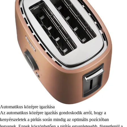
Automatikus középre igazítása
Az automatikus középre igazítás gondoskodik arról, hogy a
kenyérszeletek a pirítás során mindig az optimális pozícióban
legyenek. Ennek köszönhetően a pirítás egyenletesebb, függetlenül a