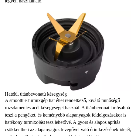
legyen használható.
Hatélű, titánbevonatú késegység
A smoothie-turmixgép hat éllel rendelkező, kiváló minőségű
rozsdamentes acél késegységet használ. A titánbevonat tartósabbá
teszi a pengéket, és keményebb alapanyagok feldolgozásakor is
hatékony turmixolást tesz lehetővé. A gyors és alapos aprítás
csökkentheti az alapanyagok levegővel való érintkezésének idejét,