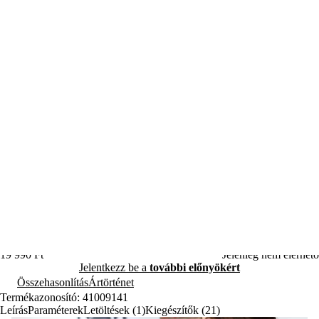
(24)
Megosztás
A Sencor SBL 7171GR smoothie-turmixgép 800 W-os motorral, két
automata programmal, titánbevonatú hatélű késsel, Tritan
sportpalackkal és vákuumfedéllel készít friss italokat.
Teljes leírás
Szín
19 990 Ft
Jelenleg nem elérhető
Jelentkezz be a
további előnyökért
Összehasonlítás
Ártörténet
Termékazonosító: 41009141
Leírás
Paraméterek
Letöltések (1)
Kiegészítők (21)