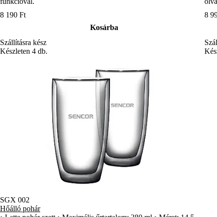
funkcióval.
olva
8 190 Ft
8 9
Kosárba
Szállításra kész
Szál
Készleten 4 db.
Kész
SGX 002
Hőálló pohár