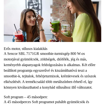
Erős motor, stílusos kialakítás
A Sencor SBL 7171GR smoothie-turmixgép 800 W-os
motorjával gyümölcsök, zöldségek, diófélék, jég és más,
keményebb alapanyagok feldolgozására is alkalmas. Két előre
beállított programja egyszerűvé és kiszámíthatóvá teszi a
smoothie-k, tejitalok, fehérjeturmixok, krémlevesek és szószok
elkészítését. A termékcsalád több metálszínben érhető el, így
könnyen kiválaszthatod a konyhád stílusához illő változatot.
Soft program – 45 másodperc
A 45 másodperces Soft programot puhább gyümölcsök és