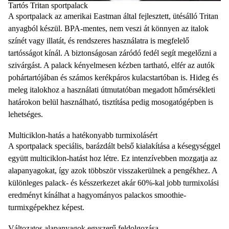
Tartós Tritan sportpalack
A sportpalack az amerikai Eastman által fejlesztett, ütésálló Tritan
anyagból készül. BPA-mentes, nem veszi át könnyen az italok
színét vagy illatát, és rendszeres használatra is megfelelő
tartósságot kínál. A biztonságosan záródó fedél segít megelőzni a
szivárgást. A palack kényelmesen kézben tartható, elfér az autók
pohártartójában és számos kerékpáros kulacstartóban is. Hideg és
meleg italokhoz a használati útmutatóban megadott hőmérsékleti
határokon belül használható, tisztítása pedig mosogatógépben is
lehetséges.
Multiciklon-hatás a hatékonyabb turmixolásért
A sportpalack speciális, barázdált belső kialakítása a késegységgel
együtt multiciklon-hatást hoz létre. Ez intenzívebben mozgatja az
alapanyagokat, így azok többször visszakerülnek a pengékhez. A
különleges palack- és késszerkezet akár 60%-kal jobb turmixolási
eredményt kínálhat a hagyományos palackos smoothie-
turmixgépekhez képest.
Változatos alapanyagok egyszerű feldolgozása