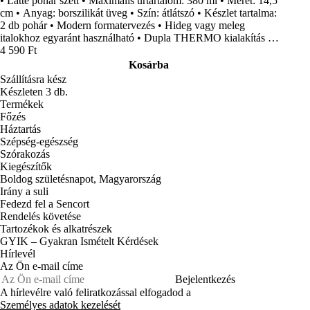
• Latte pohár szett • Maximális űrtartalom: 380 ml • Méret: 14,5
cm • Anyag: borszilikát üveg • Szín: átlátszó • Készlet tartalma:
2 db pohár • Modern formatervezés • Hideg vagy meleg
italokhoz egyaránt használható • Dupla THERMO kialakítás •
Mikrohullámú sütőben használható • Egyszerűen tisztítható •
4 590 Ft
Mosogatógépben mosható
Kosárba
Szállításra kész
Készleten 3 db.
Termékek
Főzés
Háztartás
Szépség-egészség
Szórakozás
Kiegészítők
Boldog születésnapot, Magyarország
Irány a suli
Fedezd fel a Sencort
Rendelés követése
Tartozékok és alkatrészek
GYIK – Gyakran Ismételt Kérdések
Hírlevél
Az Ön e-mail címe
Bejelentkezés
A hírlevélre való feliratkozással elfogadod a
Személyes adatok kezelését