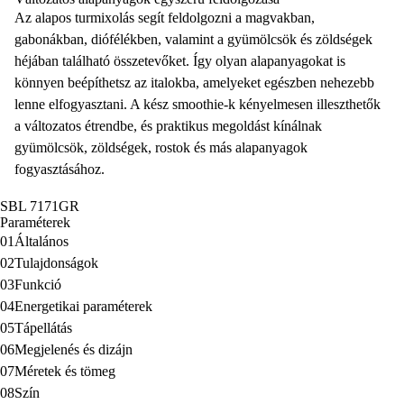
Az alapos turmixolás segít feldolgozni a magvakban,
gabonákban, diófélékben, valamint a gyümölcsök és zöldségek
héjában található összetevőket. Így olyan alapanyagokat is
könnyen beépíthetsz az italokba, amelyeket egészben nehezebb
lenne elfogyasztani. A kész smoothie-k kényelmesen illeszthetők
a változatos étrendbe, és praktikus megoldást kínálnak
gyümölcsök, zöldségek, rostok és más alapanyagok
fogyasztásához.
SBL 7171GR
Paraméterek
01
Általános
02
Tulajdonságok
03
Funkció
04
Energetikai paraméterek
05
Tápellátás
06
Megjelenés és dizájn
07
Méretek és tömeg
08
Szín