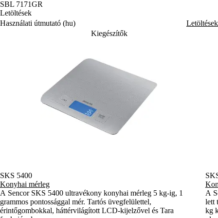
SBL 7171GR
Letöltések
Használati útmutató (hu)
Letöltések
Kiegészítők
SKS 5400
SK
Konyhai mérleg
Kon
A Sencor SKS 5400 ultravékony konyhai mérleg 5 kg-ig, 1
A S
grammos pontossággal mér. Tartós üvegfelülettel,
lett
érintőgombokkal, háttérvilágított LCD-kijelzővel és Tara
kg k