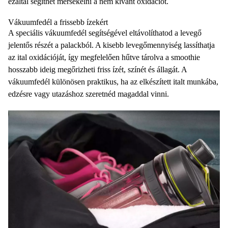
ezáltal segíthet mérsékelni a nem kívánt oxidációt.
Vákuumfedél a frissebb ízekért
A speciális vákuumfedél segítségével eltávolíthatod a levegő
jelentős részét a palackból. A kisebb levegőmennyiség lassíthatja
az ital oxidációját, így megfelelően hűtve tárolva a smoothie
hosszabb ideig megőrizheti friss ízét, színét és állagát. A
vákuumfedél különösen praktikus, ha az elkészített italt munkába,
edzésre vagy utazáshoz szeretnéd magaddal vinni.