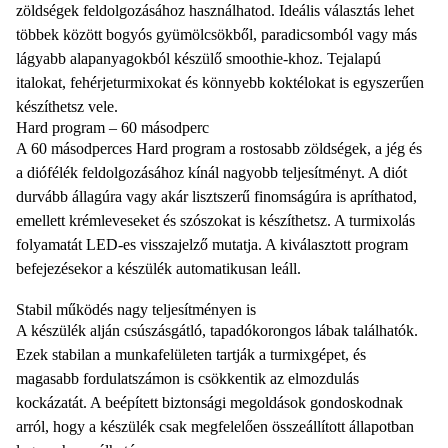
zöldségek feldolgozásához használhatod. Ideális választás lehet
többek között bogyós gyümölcsökből, paradicsomból vagy más
lágyabb alapanyagokból készülő smoothie-khoz. Tejalapú
italokat, fehérjeturmixokat és könnyebb koktélokat is egyszerűen
készíthetsz vele.
Hard program – 60 másodperc
A 60 másodperces Hard program a rostosabb zöldségek, a jég és
a diófélék feldolgozásához kínál nagyobb teljesítményt. A diót
durvább állagúra vagy akár lisztszerű finomságúra is apríthatod,
emellett krémleveseket és szószokat is készíthetsz. A turmixolás
folyamatát LED-es visszajelző mutatja. A kiválasztott program
befejezésekor a készülék automatikusan leáll.
Stabil működés nagy teljesítményen is
A készülék alján csúszásgátló, tapadókorongos lábak találhatók.
Ezek stabilan a munkafelületen tartják a turmixgépet, és
magasabb fordulatszámon is csökkentik az elmozdulás
kockázatát. A beépített biztonsági megoldások gondoskodnak
arról, hogy a készülék csak megfelelően összeállított állapotban