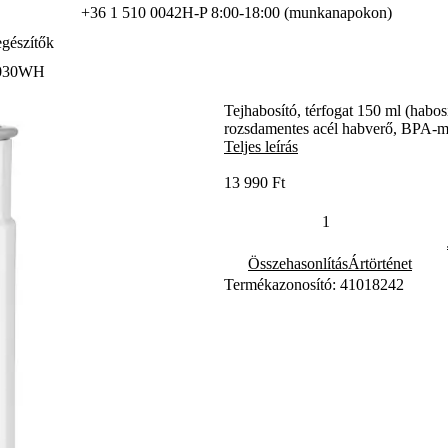
+36 1 510 0042
H-P 8:00-18:00 (munkanapokon)
gészítők
2030WH
Tejhabosító, térfogat 150 ml (habos
rozsdamentes acél habverő, BPA-me
Teljes leírás
13 990 Ft
Összehasonlítás
Ártörténet
Termékazonosító: 41018242