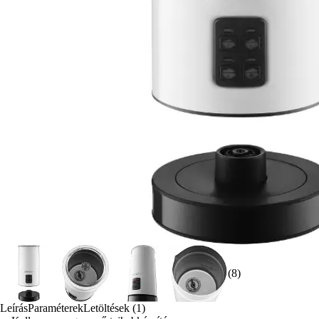
(8)
Leírás
Paraméterek
Letöltések (1)