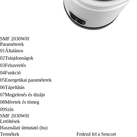
SMF 2030WH
Paraméterek
01
Általános
02
Tulajdonságok
03
Felszerelés
04
Funkció
05
Energetikai paraméterek
06
Tápellátás
07
Megjelenés és dizájn
08
Méretek és tömeg
09
Szín
SMF 2030WH
Letöltések
Használati útmutató (hu)
Termékek
Fedezd fel a Sencort