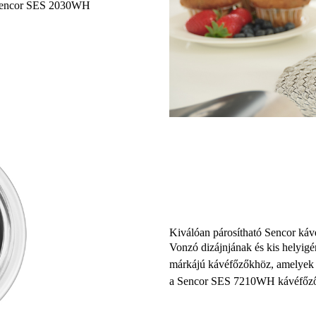
 a Sencor SES 2030WH
Kiválóan párosítható Sencor káv
Vonzó dizájnjának és kis helyigé
márkájú
kávéfőzőkhöz
, amelyek
a
Sencor SES 7210WH kávéfőz