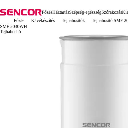
Főzés
Háztartás
Szépség-egészség
Szórakozás
Kie
Főzés
Kávékészítés
Tejhabosítók
Tejhabosító SMF 
SMF 2030WH
Tejhabosító