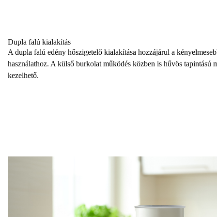
Dupla falú kialakítás
A dupla falú edény hőszigetelő kialakítása hozzájárul a kényelmese
használathoz. A külső burkolat működés közben is hűvös tapintású m
kezelhető.