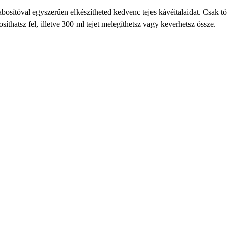
bosítóval
egyszerűen elkészítheted kedvenc tejes kávéitalaidat. Csak tölt
síthatsz fel, illetve 300 ml tejet melegíthetsz
vagy keverhetsz össze.