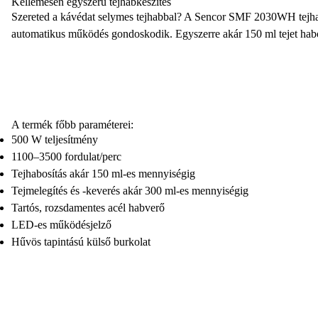
Kellemesen egyszerű tejhabkészítés
Szereted a kávédat selymes tejhabbal? A
Sencor SMF 2030WH tejha
automatikus működés gondoskodik. Egyszerre akár
150 ml tejet habo
A termék főbb paraméterei:
500 W teljesítmény
1100–3500 fordulat/perc
Tejhabosítás akár 150 ml-es mennyiségig
Tejmelegítés és -keverés akár 300 ml-es mennyiségig
Tartós, rozsdamentes acél habverő
LED-es működésjelző
Hűvös tapintású külső burkolat