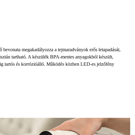
ső bevonata megakadályozza a tejmaradványok erős letapadását,
isztán tartható. A
készülék BPA-mentes anyagokból
készült,
ig tartós és korrózióálló. Működés közben
LED-es jelzőfény