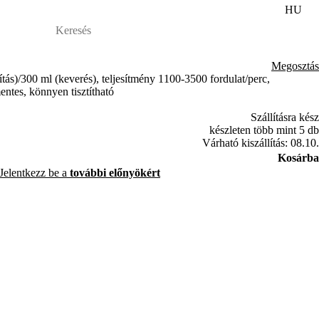
HU
Megosztás
ítás)/300 ml (keverés), teljesítmény 1100-3500 fordulat/perc,
ntes, könnyen tisztítható
Szállításra kész
készleten több mint 5 db
Várható kiszállítás: 08.10.
Kosárba
Jelentkezz be a
további előnyökért