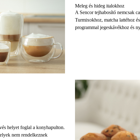
Meleg és hideg italokhoz
A Sencor tejhabosító nemcsak ca
Turmixokhoz, matcha lattéhoz és kü
programmal jegeskávékhoz és nyá
evés helyet foglal a konyhapulton.
melyek nem rendelkeznek