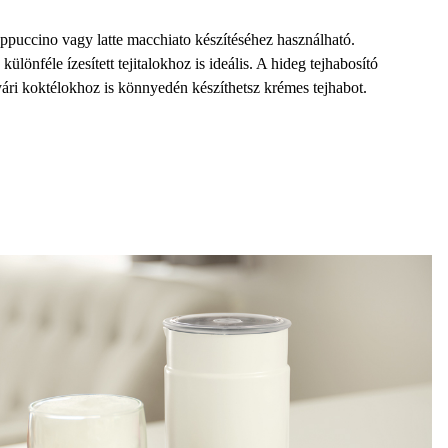
ppuccino vagy latte macchiato készítéséhez használható.
lönféle ízesített tejitalokhoz is ideális. A hideg tejhabosító
ri koktélokhoz is könnyedén készíthetsz krémes tejhabot.