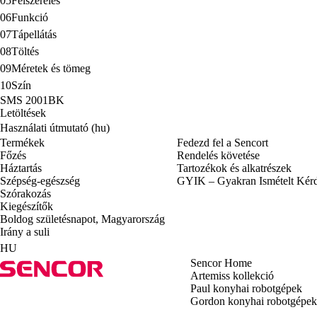
05
Felszerelés
06
Funkció
07
Tápellátás
08
Töltés
09
Méretek és tömeg
10
Szín
SMS 2001BK
Letöltések
Használati útmutató (hu)
Termékek
Fedezd fel a Sencort
Főzés
Rendelés követése
Háztartás
Tartozékok és alkatrészek
Szépség-egészség
GYIK – Gyakran Ismételt Kér
Szórakozás
Kiegészítők
Boldog születésnapot, Magyarország
Irány a suli
HU
Sencor Home
Artemiss kollekció
Paul konyhai robotgépek
Gordon konyhai robotgépek