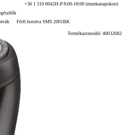
+36 1 510 0042
H-P 8:00-18:00 (munkanapokon)
gészítők
otvák
Férfi borotva SMS 2001BK
Termékazonosító: 40032682