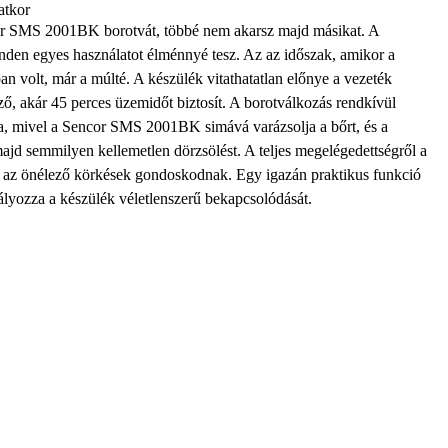
atkor
r SMS 2001BK borotvát
, többé nem akarsz majd másikat. A
nden egyes használatot élménnyé tesz. Az az időszak, amikor a
n volt, már a múlté. A készülék vitathatatlan előnye a vezeték
ző,
akár 45 perces üzemidőt biztosít
. A borotválkozás rendkívül
a, mivel a
Sencor SMS
2001BK
simává varázsolja a bőrt, és a
ajd semmilyen kellemetlen dörzsölést. A teljes megelégedettségről a
 az önélező körkések gondoskodnak. Egy igazán praktikus funkció
ályozza a készülék véletlenszerű bekapcsolódását.