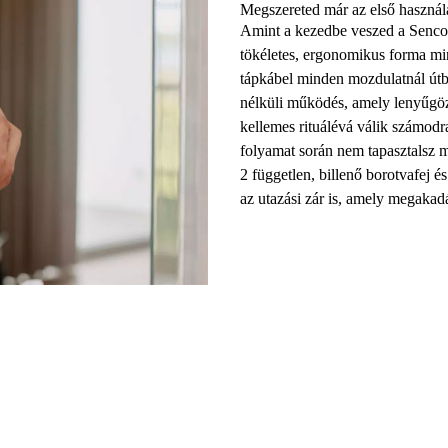
Megszereted már az első használ
Amint a kezedbe veszed a
Senco
tökéletes, ergonomikus forma mi
tápkábel minden mozdulatnál útba
nélküli működés, amely lenyűgö
kellemes rituálévá válik számodr
folyamat során nem tapasztalsz m
2 független, billenő borotvafej
és
az utazási zár is, amely megakad