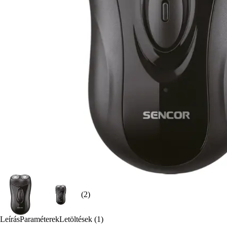
(2)
Leírás
Paraméterek
Letöltések (1)