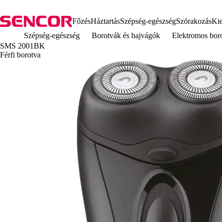
Főzés
Háztartás
Szépség-egészség
Szórakozás
Kie
Szépség-egészség
Borotvák és hajvágók
Elektromos bor
SMS 2001BK
Férfi borotva