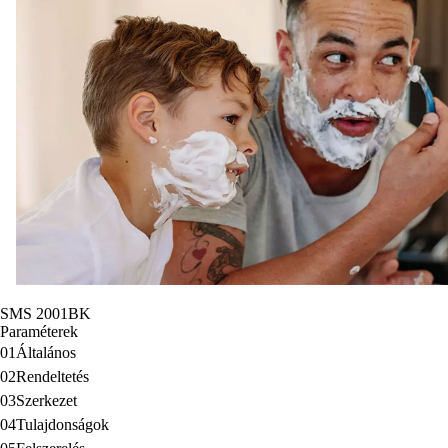
SMS 2001BK
Paraméterek
01
Általános
02
Rendeltetés
03
Szerkezet
04
Tulajdonságok