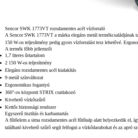
Sencor SWK 1773VT rozsdamentes acél vízforraló
A Sencor SWK 1773VT a márka
elegáns metál termékcsaládjának
t
150 W-os teljesítmény
pedig gyors vízforralást tesz lehetővé. Ergo
A termék főbb jellemzői
1,7 literes űrtartalom
2 150 W-os teljesítmény
Elegáns rozsdamentes acél kialakítás
9 metál színváltozat
Ergonomikus fogantyú
360°-os központi STRIX csatlakozó
Kivehető vízkőszűrő
Kettős biztonsági rendszer
Egyszerű tisztítás és karbantartás
A fűtőelem a sima rozsdamentes acél fűtőtalp alatt helyezkedik el, így
található kivehető szűrő segít felfogni a vízkődarabokat és az apró 