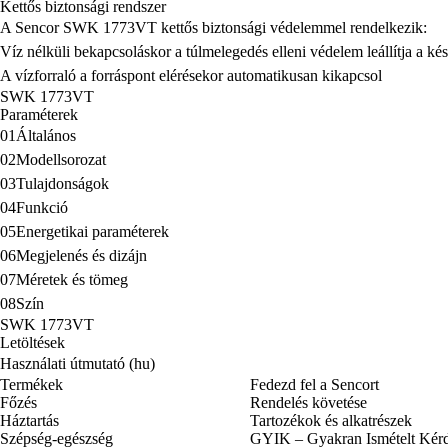
Kettős biztonsági rendszer
A Sencor SWK 1773VT kettős biztonsági védelemmel rendelkezik:
Víz nélküli bekapcsoláskor a túlmelegedés elleni védelem leállítja a kés
A vízforraló a forráspont elérésekor automatikusan kikapcsol
SWK 1773VT
Paraméterek
01
Általános
02
Modellsorozat
03
Tulajdonságok
04
Funkció
05
Energetikai paraméterek
06
Megjelenés és dizájn
07
Méretek és tömeg
08
Szín
SWK 1773VT
Letöltések
Használati útmutató (hu)
Termékek
Fedezd fel a Sencort
Főzés
Rendelés követése
Háztartás
Tartozékok és alkatrészek
Szépség-egészség
GYIK – Gyakran Ismételt Kér