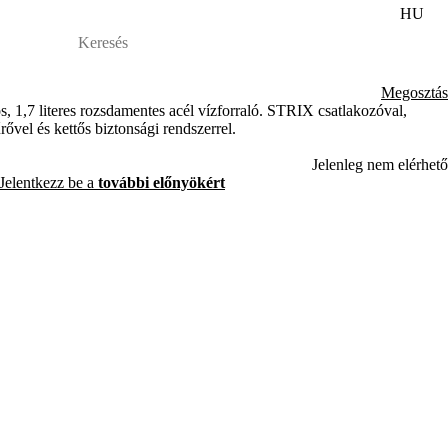
HU
Megosztás
7 literes rozsdamentes acél vízforraló. STRIX csatlakozóval,
vel és kettős biztonsági rendszerrel.
Jelenleg nem elérhető
Jelentkezz be a
további előnyökért