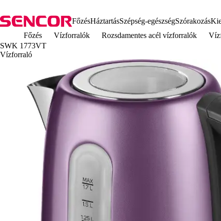
Főzés
Háztartás
Szépség-egészség
Szórakozás
Kie
Főzés
Vízforralók
Rozsdamentes acél vízforralók
Víz
SWK 1773VT
Vízforraló