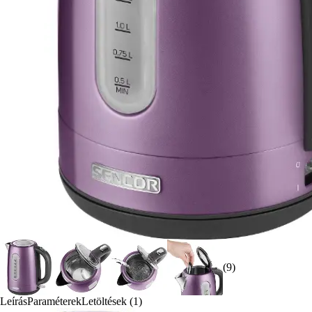
(9)
Leírás
Paraméterek
Letöltések (1)