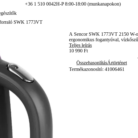
+36 1 510 0042
H-P 8:00-18:00 (munkanapokon)
gészítők
forraló SWK 1773VT
A Sencor SWK 1773VT 2150 W-os, 1,
ergonomikus fogantyúval, vízkőszűrő
Teljes leírás
10 990 Ft
Összehasonlítás
Ártörténet
Termékazonosító: 41006461