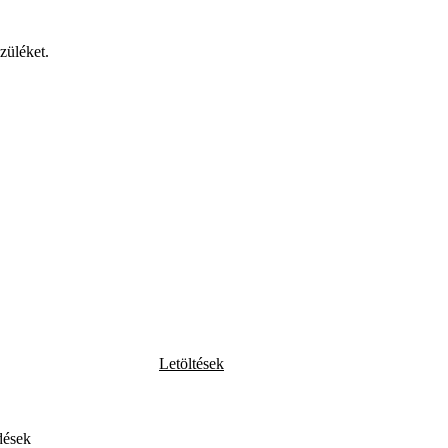
züléket.
Letöltések
dések