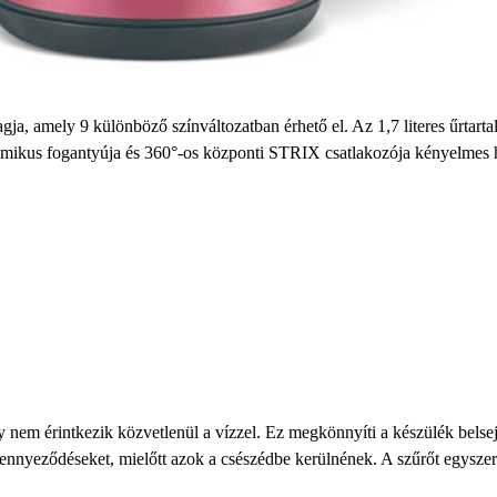
agja, amely 9 különböző színváltozatban érhető el. Az
1,7 literes űrtar
nomikus fogantyúja és
360°-os központi STRIX
csatlakozója kényelmes ha
 nem érintkezik közvetlenül a vízzel. Ez megkönnyíti a készülék belsején
szennyeződéseket, mielőtt azok a csészédbe kerülnének. A szűrőt egysze