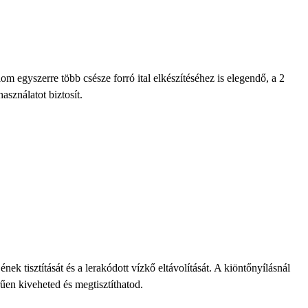
talom
egyszerre több csésze forró ital elkészítéséhez is elegendő, a
2
sználatot biztosít.
ek tisztítását és a lerakódott vízkő eltávolítását. A kiöntőnyílásnál
rűen kiveheted és megtisztíthatod.