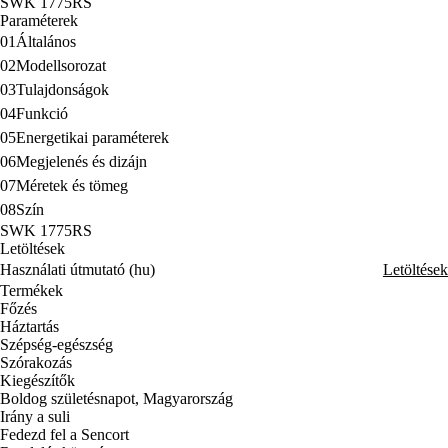
SWK 1775RS
Paraméterek
01
Általános
02
Modellsorozat
03
Tulajdonságok
04
Funkció
05
Energetikai paraméterek
06
Megjelenés és dizájn
07
Méretek és tömeg
08
Szín
SWK 1775RS
Letöltések
Használati útmutató (hu)
Letöltések
Termékek
Főzés
Háztartás
Szépség-egészség
Szórakozás
Kiegészítők
Boldog születésnapot, Magyarország
Irány a suli
Fedezd fel a Sencort