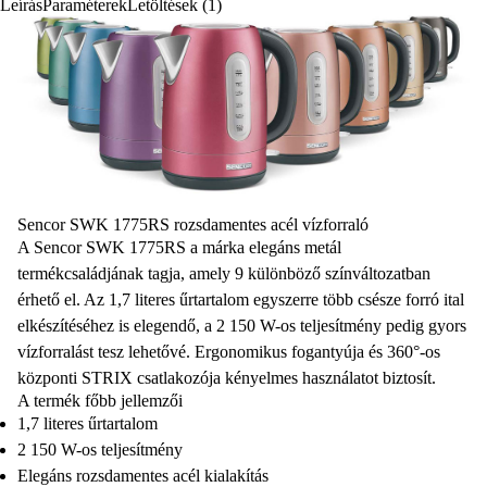
Leírás
Paraméterek
Letöltések (1)
Sencor SWK 1775RS rozsdamentes acél vízforraló
A Sencor SWK 1775RS a márka
elegáns metál
termékcsaládjának
tagja, amely 9 különböző színváltozatban
érhető el. Az
1,7 literes űrtartalom
egyszerre több csésze forró ital
elkészítéséhez is elegendő, a
2 150 W-os teljesítmény
pedig gyors
vízforralást tesz lehetővé. Ergonomikus fogantyúja és
360°-os
központi STRIX
csatlakozója kényelmes használatot biztosít.
A termék főbb jellemzői
1,7 literes űrtartalom
2 150 W-os teljesítmény
Elegáns rozsdamentes acél kialakítás