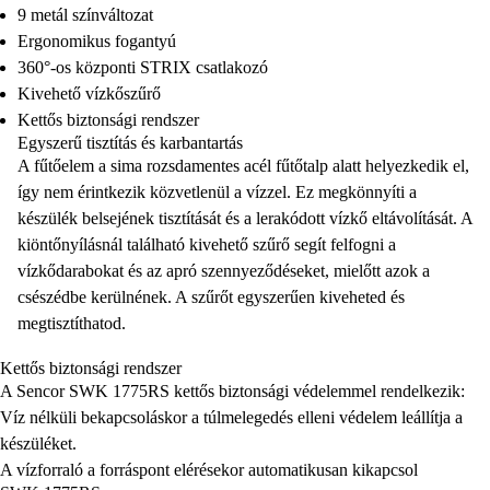
9 metál színváltozat
Ergonomikus fogantyú
360°-os központi STRIX csatlakozó
Kivehető vízkőszűrő
Kettős biztonsági rendszer
Egyszerű tisztítás és karbantartás
A fűtőelem a sima rozsdamentes acél fűtőtalp alatt helyezkedik el,
így nem érintkezik közvetlenül a vízzel. Ez megkönnyíti a
készülék belsejének tisztítását és a lerakódott vízkő eltávolítását. A
kiöntőnyílásnál található kivehető szűrő segít felfogni a
vízkődarabokat és az apró szennyeződéseket, mielőtt azok a
csészédbe kerülnének. A szűrőt egyszerűen kiveheted és
megtisztíthatod.
Kettős biztonsági rendszer
A Sencor SWK 1775RS kettős biztonsági védelemmel rendelkezik:
Víz nélküli bekapcsoláskor a túlmelegedés elleni védelem leállítja a
készüléket.
A vízforraló a forráspont elérésekor automatikusan kikapcsol