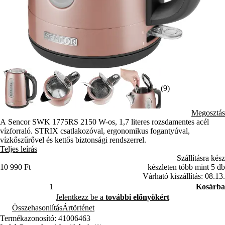
(9)
Megosztás
A Sencor SWK 1775RS 2150 W-os, 1,7 literes rozsdamentes acél
vízforraló. STRIX csatlakozóval, ergonomikus fogantyúval,
vízkőszűrővel és kettős biztonsági rendszerrel.
Teljes leírás
Szállításra kész
10 990 Ft
készleten több mint 5 db
Várható kiszállítás: 08.13.
Kosárba
Jelentkezz be a
további előnyökért
Összehasonlítás
Ártörténet
Termékazonosító: 41006463