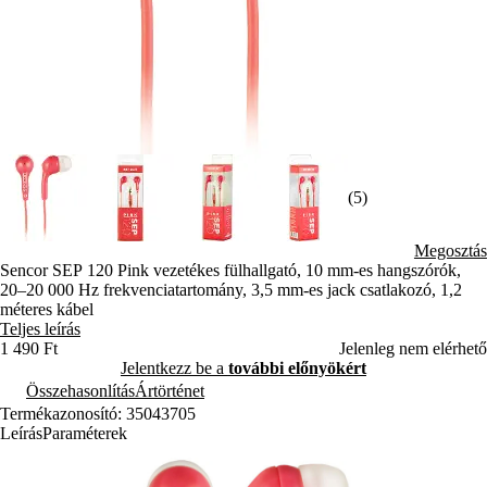
(5)
Megosztás
Sencor SEP 120 Pink vezetékes fülhallgató, 10 mm-es hangszórók,
20–20 000 Hz frekvenciatartomány, 3,5 mm-es jack csatlakozó, 1,2
méteres kábel
Teljes leírás
1 490 Ft
Jelenleg nem elérhető
Jelentkezz be a
további előnyökért
Összehasonlítás
Ártörténet
Termékazonosító: 35043705
Leírás
Paraméterek