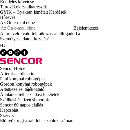
Rendelés követése
Tartozékok és alkatrészek
GYIK – Gyakran Ismételt Kérdések
Hírlevél
Az Ön e-mail címe
Bejelentkezés
A hírlevélre való feliratkozással elfogadod a
Személyes adatok kezelését
HU
Sencor Home
Artemiss kollekció
Paul konyhai robotgépek
Gordon konyhai robotgépek
Adatkezelési tájékoztató
Általános felhasználási feltételek
Szállítási és fizetési módok
Sencor 60 napos elállás
Kapcsolat
Szerviz
Előnyök regisztrált felhasználók számára