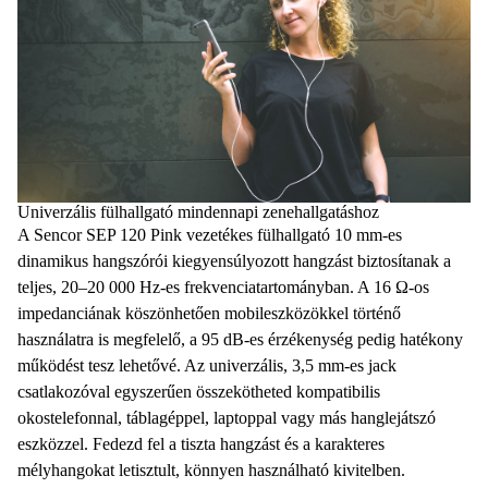
Univerzális fülhallgató mindennapi zenehallgatáshoz
A
Sencor
SEP 120 Pink
vezetékes fülhallgató
10 mm-es
dinamikus hangszórói kiegyensúlyozott hangzást biztosítanak a
teljes,
20–20 000 Hz-es
frekvenciatartományban. A
16 Ω-os
impedanciának
köszönhetően mobileszközökkel történő
használatra is megfelelő, a
95 dB-es érzékenység
pedig hatékony
működést tesz lehetővé. Az
univerzális, 3,5 mm-es jack
csatlakozóval
egyszerűen összekötheted kompatibilis
okostelefonnal, táblagéppel, laptoppal vagy más hanglejátszó
eszközzel. Fedezd fel a tiszta hangzást és a karakteres
mélyhangokat letisztult, könnyen használható kivitelben.