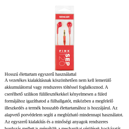
Hosszú élettartam egyszerű használattal
A
vezetékes kialakításnak
köszönhetően nem kell lemerülő
akkumulátorral vagy rendszeres töltéssel foglalkoznod. A
cserélhető szilikon fülillesztékekkel
kényelmesen a füled
formájához igazíthatod a fülhallgatót, miközben a megfelelő
illeszkedés a termék hosszabb élettartamához is hozzájárul. Az
alapvető porvédelem
segíti a megbízható mindennapi használatot.
Az
egyszerű kialakítás és a minőségi anyagok
rendszeres
hordozás mellett is mérséklik a mechanikai sérülések kockázatát.