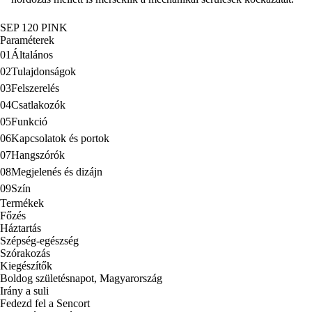
SEP 120 PINK
Paraméterek
01
Általános
02
Tulajdonságok
03
Felszerelés
04
Csatlakozók
05
Funkció
06
Kapcsolatok és portok
07
Hangszórók
08
Megjelenés és dizájn
09
Szín
Termékek
Főzés
Háztartás
Szépség-egészség
Szórakozás
Kiegészítők
Boldog születésnapot, Magyarország
Irány a suli
Fedezd fel a Sencort