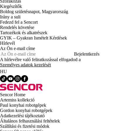
Szórakozás
Kiegészítők
Boldog születésnapot, Magyarország
Irány a suli
Fedezd fel a Sencort
Rendelés követése
Tartozékok és alkatrészek
GYIK – Gyakran Ismételt Kérdések
Hírlevél
Az Ön e-mail címe
Bejelentkezés
A hírlevélre való feliratkozással elfogadod a
Személyes adatok kezelését
HU
Sencor Home
Artemiss kollekció
Paul konyhai robotgépek
Gordon konyhai robotgépek
Adatkezelési tájékoztató
Általános felhasználási feltételek
Szállítási és fizetési módok