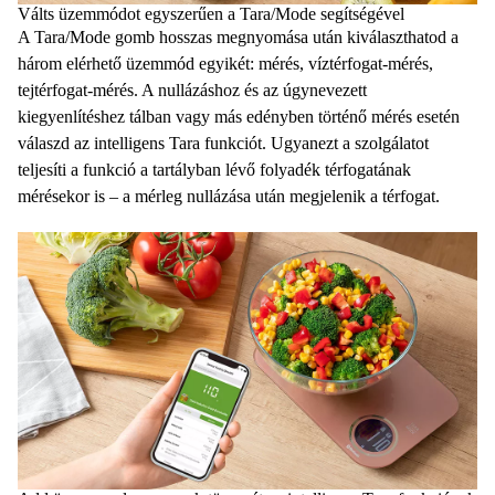
Válts üzemmódot egyszerűen a Tara/Mode segítségével
A Tara/Mode gomb hosszas megnyomása után kiválaszthatod a
három elérhető üzemmód egyikét: mérés, víztérfogat-mérés,
tejtérfogat-mérés. A nullázáshoz és az úgynevezett
kiegyenlítéshez tálban vagy más edényben történő mérés esetén
válaszd az intelligens Tara funkciót. Ugyanezt a szolgálatot
teljesíti a funkció a tartályban lévő folyadék térfogatának
mérésekor is – a mérleg nullázása után megjelenik a térfogat.