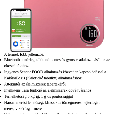
A termék főbb jellemzői:
Bluetooth a mérleg zökkenőmentes és gyors csatlakoztatásához az
okostelefonhoz
Ingyenes Sencor FOOD alkalmazás közvetlen kapcsolódással a
KalóriaBázis (Kalorické tabulky) alkalmazáshoz
Áttekintés az élelmiszerek tápértékéről
Intelligens Tara funkció az élelmiszerek dovágyásához
Terhelhetőség 5 kg-ig, 1 g-os pontossággal
Három mérési lehetőség: klasszikus tömegmérés, tejtérfogat-
mérés, víztérfogat-mérés