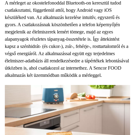
A mérleget az okostelefonoddal Bluetooth-on keresztül tudod
csatlakoztatni, függetlenül attól, hogy Android vagy iOS
készüléked van. Az alkalmazás kezelése intuitív, egyszerű és
gyors. A csatlakozásnak köszönhetően a telefon képernyőjén
megjelenik az élelmiszerek lemért tömege, majd az egyes
alapanyagok részletes tápanyag-összetétele is. Így áttekintést
kapsz a szénhidrát- (és cukor-), zsír-, fehérje-, rosttartalomról és a
végső energiáról. Az alkalmazással együtt egy terjedelmes
élelmiszer-adatbázis áll rendelkezésedre a tápértékek lebontásával
útközben is, ahol csatlakozol az internethez. A Sencor FOOD
alkalmazás két üzemmódban működik a mérleggel.