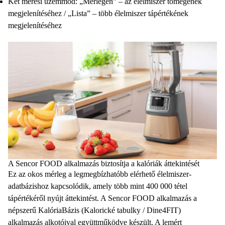
Két mérési üzemmód: „Mérlegen” – az élelmiszer tömegének
megjelenítéséhez / „Lista” – több élelmiszer tápértékének
megjelenítéséhez
A Sencor FOOD alkalmazás biztosítja a kalóriák áttekintését
Ez az okos mérleg a legmegbízhatóbb elérhető élelmiszer-
adatbázishoz kapcsolódik, amely több mint 400 000 tétel
tápértékéről nyújt áttekintést. A Sencor FOOD alkalmazás a
népszerű KalóriaBázis (Kalorické tabulky / Dine4FIT)
alkalmazás alkotóival együttműködve készült. A lemért