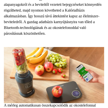
alapanyagokról és a beviteltől vezetett bejegyzéseket könnyedén
rögzítheted, majd nyomon követheted a KalóriaBázis
alkalmazásban. Így hosszú távú áttekintést kapsz az élelmiszer-
beviteledről. A gazdag adatbázis karnyújtásnyira van tőled a
Bluetooth-technológiának és az okostelefonoddal való
párosításnak köszönhetően.
A mérleg automatikusan összekapcsolódik az okostelefonnal