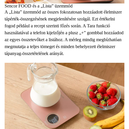
Sencor FOOD és a „Lista” üzemmód
A „Lista” üzemmód az összes fokozatosan hozzáadott élelmiszer
tápérték-összegzésének megjelenítésére szolgál. Ezt értékelni
fogod például a recept szerinti főzés során. A Tara funkció
használatával a telefon kijelzőjén a plusz „+” gombbal hozzáadod
az egyes összetevőket a listához. A mérleg mindig megbízhatóan
megmutatja a teljes tömeget és minden behelyezett élelmiszer
tápanyag-összetételének arányát.