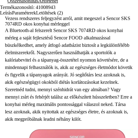
Összehasonlítás
Ártörténet
Termékazonosító: 41008943
Leírás
Paraméterek
Letöltések (2)
Vezess rendszeres feljegyzést arról, amit megeszel a Sencor SKS
7074RD okos konyhai mérleggel
A Bluetooth-al felszerelt Sencor SKS 7074RD okos konyhai
mérleg a saját fejlesztésű Sencor FOOD alkalmazással
büszkélkedhet, amely átfogó adatbázist biztosít a legkülönfélébb
élelmiszerekről. Nagyszerűen használhatják a sportolók a
kalóriabevitel és a tápanyag-összetétel nyomon követésére, de a
mindennapi felhasználók is, akik az egészséges életmódot követik
és figyelik a tápanyagok arányát. Jó segítőtárs lesz azoknak is,
akik egészségügyi okokból diétás korlátozásokat kezelnek.
Szeretnéd tudni, mennyi szénhidrát van egy almában? Vagy
mennyi zsírt és fehérjét találsz az előkészített hússzeletben? Erre a
konyhai mérleg maximális pontossággal válaszol neked. Társa
lesz azoknak, akik nyitottak az egészséges életre, és azoknak is,
akik megpróbálnak leadni néhány kilót.