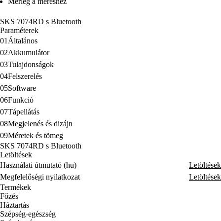
Mérleg a méréshez
SKS 7074RD s Bluetooth
Paraméterek
01
Általános
02
Akkumulátor
03
Tulajdonságok
04
Felszerelés
05
Software
06
Funkció
07
Tápellátás
08
Megjelenés és dizájn
09
Méretek és tömeg
SKS 7074RD s Bluetooth
Letöltések
Használati útmutató (hu)
Letöltések
Megfelelőségi nyilatkozat
Letöltések
Termékek
Főzés
Háztartás
Szépség-egészség