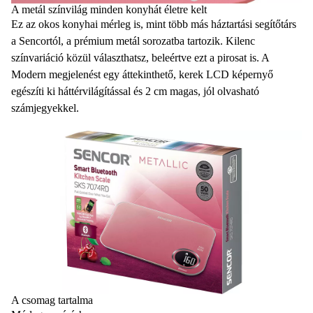
A metál színvilág minden konyhát életre kelt
Ez az okos konyhai mérleg is, mint több más háztartási segítőtárs
a Sencortól, a prémium metál sorozatba tartozik. Kilenc
színvariáció közül választhatsz, beleértve ezt a pirosat is. A
Modern megjelenést egy áttekinthető, kerek LCD képernyő
egészíti ki háttérvilágítással és 2 cm magas, jól olvasható
számjegyekkel.
A csomag tartalma