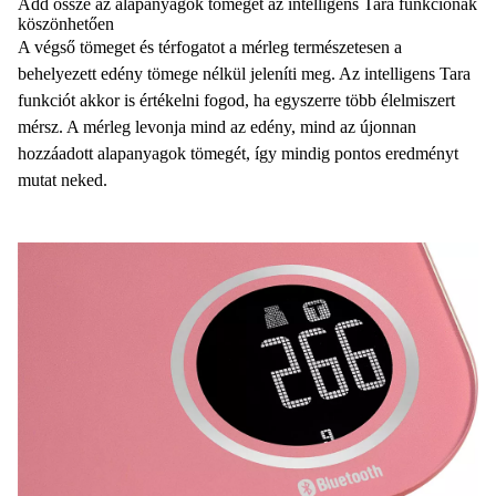
Add össze az alapanyagok tömegét az intelligens Tara funkciónak
köszönhetően
A végső tömeget és térfogatot a mérleg természetesen a
behelyezett edény tömege nélkül jeleníti meg. Az intelligens Tara
funkciót akkor is értékelni fogod, ha egyszerre több élelmiszert
mérsz. A mérleg levonja mind az edény, mind az újonnan
hozzáadott alapanyagok tömegét, így mindig pontos eredményt
mutat neked.