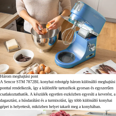
Három meghajtási pont
A Sencor STM 7872BL konyhai robotgép három különálló meghajtási
ponttal rendelkezik, így a különféle tartozékok gyorsan és egyszerűen
csatlakoztathatók. A készülék egyetlen eszközben egyesíti a keverést, a
dagasztást, a húsdarálást és a turmixolást, így több különálló konyhai
gépet is helyettesít, miközben helyet takarít meg a konyhában.