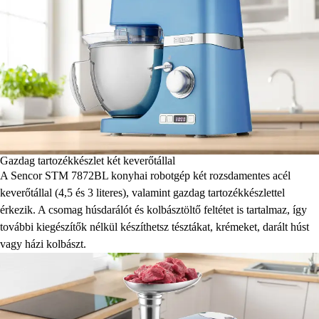
Gazdag tartozékkészlet két keverőtállal
A Sencor STM 7872BL konyhai robotgép két rozsdamentes acél
keverőtállal (4,5 és 3 literes), valamint gazdag tartozékkészlettel
érkezik. A csomag húsdarálót és kolbásztöltő feltétet is tartalmaz, így
további kiegészítők nélkül készíthetsz tésztákat, krémeket, darált húst
vagy házi kolbászt.