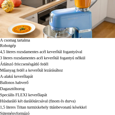
A csomag tartalma
Robotgép
4,5 literes rozsdamentes acél keverőtál fogantyúval
3 literes rozsdamentes acél keverőtál fogantyú nélkül
Átlátszó fröccsenésgátló fedél
Műanyag fedél a keverőtál lezárásához
A-alakú keverőlapát
Ballonos habverő
Dagasztóhorog
Speciális FLEXI keverőlapát
Húsdaráló két darálótárcsával (finom és durva)
1,5 literes Tritan turmixkehely titánbevonatú késekkel
Süteményformázó