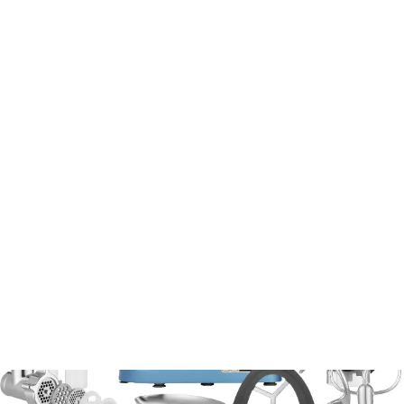
Főzés
Robotgépek és turmixgépek
Konyhai robotgépek
Konyhai robotgép STM 7872BL
STM 7872BL
Konyhai robotgép