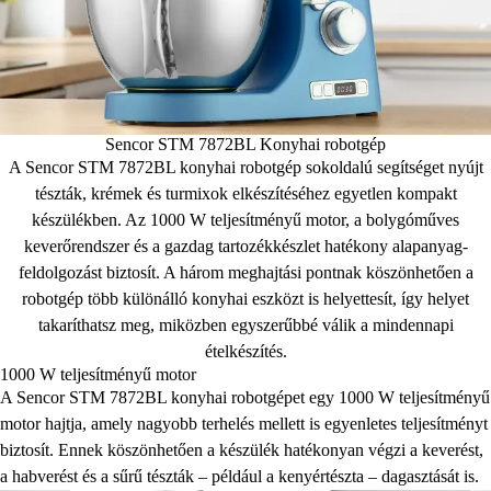
Sencor STM 7872BL Konyhai robotgép
A Sencor STM 7872BL konyhai robotgép sokoldalú segítséget nyújt
tészták, krémek és turmixok elkészítéséhez egyetlen kompakt
készülékben. Az 1000 W teljesítményű motor, a bolygóműves
keverőrendszer és a gazdag tartozékkészlet hatékony alapanyag-
feldolgozást biztosít. A három meghajtási pontnak köszönhetően a
robotgép több különálló konyhai eszközt is helyettesít, így helyet
takaríthatsz meg, miközben egyszerűbbé válik a mindennapi
ételkészítés.
1000 W teljesítményű motor
A Sencor STM 7872BL konyhai robotgépet egy 1000 W teljesítményű
motor hajtja, amely nagyobb terhelés mellett is egyenletes teljesítményt
biztosít. Ennek köszönhetően a készülék hatékonyan végzi a keverést,
a habverést és a sűrű tészták – például a kenyértészta – dagasztását is.