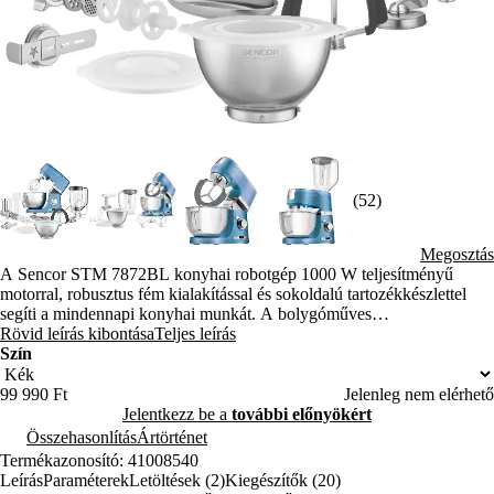
(52)
Megosztás
A Sencor STM 7872BL konyhai robotgép 1000 W teljesítményű
motorral, robusztus fém kialakítással és sokoldalú tartozékkészlettel
segíti a mindennapi konyhai munkát. A bolygóműves
keverőrendszernek, a három meghajtási pontnak és a gazdag
Rövid leírás kibontása
Teljes leírás
tartozékkészletnek köszönhetően ideális keveréshez, dagasztáshoz,
Szín
habveréshez és turmixoláshoz.
99 990 Ft
Jelenleg nem elérhető
Jelentkezz be a
további előnyökért
Összehasonlítás
Ártörténet
Termékazonosító: 41008540
Leírás
Paraméterek
Letöltések (2)
Kiegészítők (20)