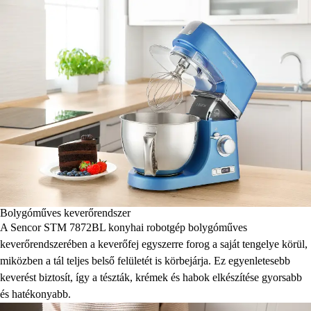
Bolygóműves keverőrendszer
A Sencor STM 7872BL konyhai robotgép bolygóműves
keverőrendszerében a keverőfej egyszerre forog a saját tengelye körül,
miközben a tál teljes belső felületét is körbejárja. Ez egyenletesebb
keverést biztosít, így a tészták, krémek és habok elkészítése gyorsabb
és hatékonyabb.