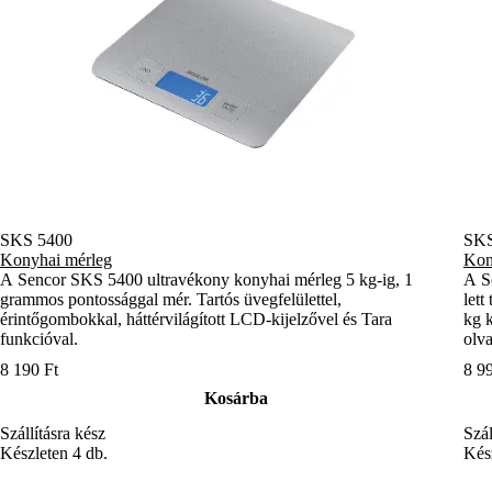
SKS 5400
SK
Konyhai mérleg
Kon
A Sencor SKS 5400 ultravékony konyhai mérleg 5 kg-ig, 1
A S
grammos pontossággal mér. Tartós üvegfelülettel,
lett
érintőgombokkal, háttérvilágított LCD-kijelzővel és Tara
kg k
funkcióval.
olva
8 190 Ft
8 9
Kosárba
Szállításra kész
Szál
Készleten 4 db.
Kész