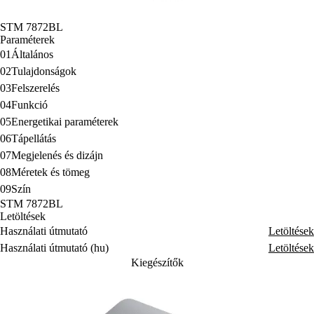
STM 7872BL
Paraméterek
01
Általános
02
Tulajdonságok
03
Felszerelés
04
Funkció
05
Energetikai paraméterek
06
Tápellátás
07
Megjelenés és dizájn
08
Méretek és tömeg
09
Szín
STM 7872BL
Letöltések
Használati útmutató
Letöltések
Használati útmutató (hu)
Letöltések
Kiegészítők