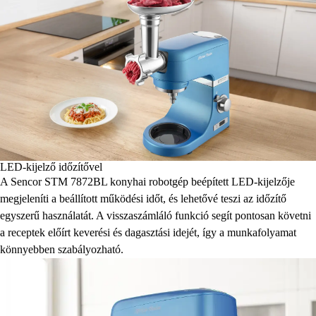
LED-kijelző időzítővel
A Sencor STM 7872BL konyhai robotgép beépített LED-kijelzője
megjeleníti a beállított működési időt, és lehetővé teszi az időzítő
egyszerű használatát. A visszaszámláló funkció segít pontosan követni
a receptek előírt keverési és dagasztási idejét, így a munkafolyamat
könnyebben szabályozható.