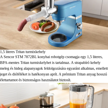
1,5 literes Tritan turmixkehely
A Sencor STM 7872BL konyhai robotgép csomagja egy 1,5 literes,
BPA-mentes Tritan turmixkelyhet is tartalmaz. A strapabíró kehely
meleg és hideg alapanyagok feldolgozására egyaránt alkalmas, emellett
jeget és dióféléket is hatékonyan aprít. A prémium Tritan anyag hosszú
élettartamot és biztonságos használatot biztosít.