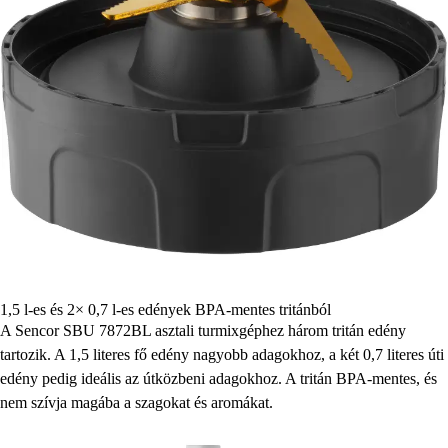
1,5 l-es és 2× 0,7 l-es edények BPA-mentes tritánból
A Sencor SBU 7872BL asztali turmixgéphez három tritán edény
tartozik. A 1,5 literes fő edény nagyobb adagokhoz, a két 0,7 literes úti
edény pedig ideális az útközbeni adagokhoz. A tritán BPA-mentes, és
nem szívja magába a szagokat és aromákat.