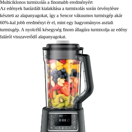
Multiciklonos turmixolás a finomabb eredményért
Az edények barázdált kialakítása a turmixolás során örvénylésre
készteti az alapanyagokat, így a Sencor vákuumos turmixgép akár
60%-kal jobb eredményt ér el, mint egy hagyományos asztali
turmixgép. A nyolcélű késegység finom állagúra turmixolja az edény
faláról visszaverődő alapanyagokat.