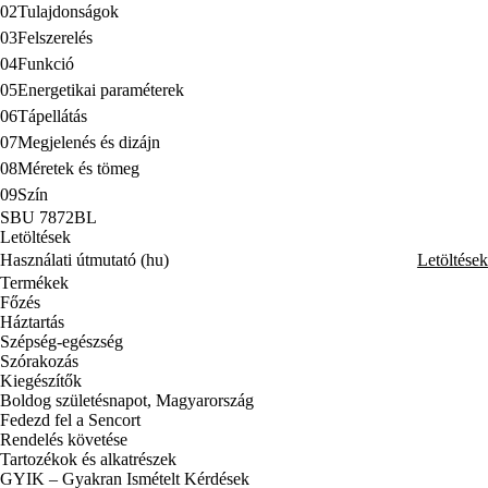
02
Tulajdonságok
03
Felszerelés
04
Funkció
05
Energetikai paraméterek
06
Tápellátás
07
Megjelenés és dizájn
08
Méretek és tömeg
09
Szín
SBU 7872BL
Letöltések
Használati útmutató (hu)
Letöltések
Termékek
Főzés
Háztartás
Szépség-egészség
Szórakozás
Kiegészítők
Boldog születésnapot, Magyarország
Fedezd fel a Sencort
Rendelés követése
Tartozékok és alkatrészek
GYIK – Gyakran Ismételt Kérdések