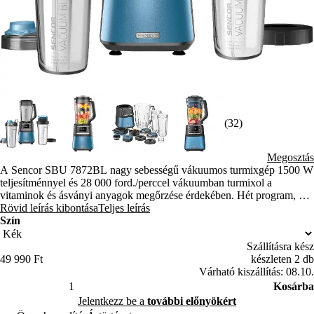
(32)
Megosztás
A Sencor SBU 7872BL nagy sebességű vákuumos turmixgép 1500 W
teljesítménnyel és 28 000 ford./perccel vákuumban turmixol a
vitaminok és ásványi anyagok megőrzése érdekében. Hét program, 8
titán bevonatú kés és három tritán edény mindennel megbirkózik.
Rövid leírás kibontása
Teljes leírás
Szín
Szállításra kész
49 990 Ft
készleten 2 db
Várható kiszállítás: 08.10.
Kosárba
Jelentkezz be a
további előnyökért