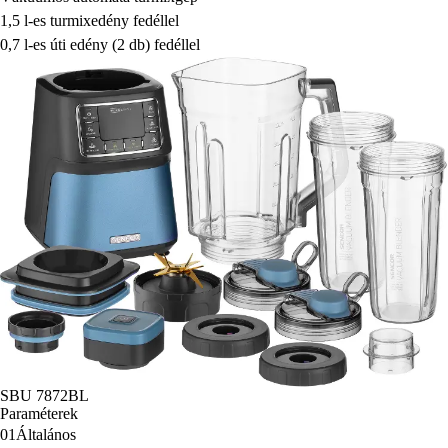
1,5 l-es turmixedény fedéllel
0,7 l-es úti edény (2 db) fedéllel
SBU 7872BL
Paraméterek
01
Általános