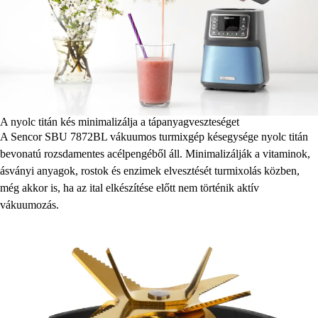
A nyolc titán kés minimalizálja a tápanyagveszteséget
A Sencor SBU 7872BL vákuumos turmixgép késegysége nyolc titán
bevonatú rozsdamentes acélpengéből áll. Minimalizálják a vitaminok,
ásványi anyagok, rostok és enzimek elvesztését turmixolás közben,
még akkor is, ha az ital elkészítése előtt nem történik aktív
vákuumozás.