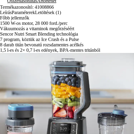
Összehasonlítás
Ártörténet
Termékazonosító: 41008866
Leírás
Paraméterek
Letöltések (1)
Főbb jellemzők
1500 W-os motor, 28 000 ford./perc
Vákuumozás a vitaminok megőrzéséért
Sencor Nutri Smart Blending technológia
7 program, köztük az Ice Crash és a Pulse
8 darab titán bevonatú rozsdamentes acélkés
1,5 l-es és 2× 0,7 l-es edények, BPA-mentes tritánból