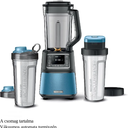
A csomag tartalma
Vákuumos automata turmixgép