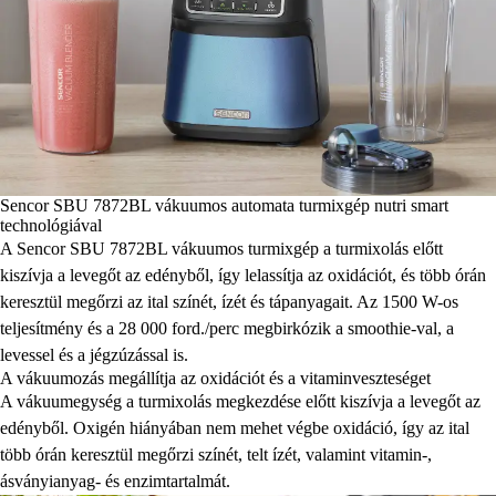
Sencor SBU 7872BL vákuumos automata turmixgép nutri smart
technológiával
A Sencor SBU 7872BL vákuumos turmixgép a turmixolás előtt
kiszívja a levegőt az edényből, így lelassítja az oxidációt, és több órán
keresztül megőrzi az ital színét, ízét és tápanyagait. Az 1500 W-os
teljesítmény és a 28 000 ford./perc megbirkózik a smoothie-val, a
levessel és a jégzúzással is.
A vákuumozás megállítja az oxidációt és a vitaminveszteséget
A vákuumegység a turmixolás megkezdése előtt kiszívja a levegőt az
edényből. Oxigén hiányában nem mehet végbe oxidáció, így az ital
több órán keresztül megőrzi színét, telt ízét, valamint vitamin-,
ásványianyag- és enzimtartalmát.